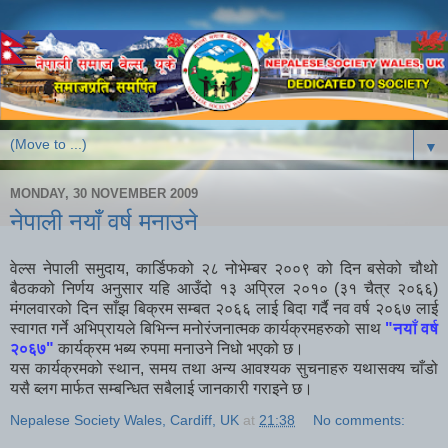
▼
MONDAY, 30 NOVEMBER 2009
नेपाली नयाँ वर्ष मनाउने
वेल्स नेपाली समुदाय, कार्डिफको २८ नोभेम्बर २००९ को दिन बसेको चौथो
बैठकको निर्णय अनुसार यहि आउँदो १३ अप्रिल २०१० (३१ चैत्र २०६६)
मंगलवारको दिन साँझ बिक्रम सम्बत २०६६ लाई बिदा गर्दै नव वर्ष २०६७ लाई
स्वागत गर्ने अभिप्रायले बिभिन्न मनोरंजनात्मक कार्यक्रमहरुको साथ
"नयाँ वर्ष
२०६७"
कार्यक्रम भब्य रुपमा मनाउने निधो भएको छ।
यस कार्यक्रमको स्थान, समय तथा अन्य आवश्यक सुचनाहरु यथासक्य चाँडो
यसै ब्लग मार्फत सम्बन्धित सबैलाई जानकारी गराइने छ।
Nepalese Society Wales, Cardiff, UK
at
21:38
No comments: