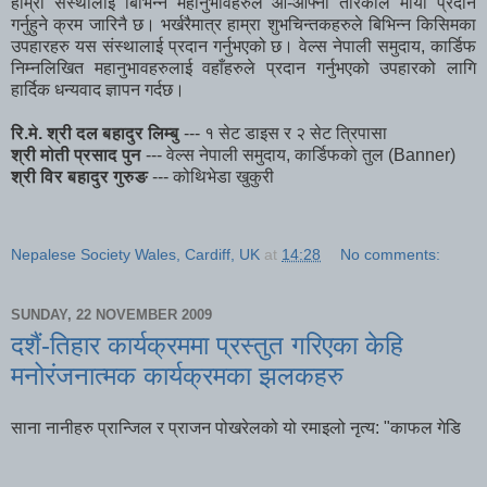
हाम्रो संस्थालाई बिभिन्न महानुभावहरुले आ-आफ्नो तरिकाले माँया प्रदान
गर्नुहुने क्रम जारिनै छ। भर्खरैमात्र हाम्रा शुभचिन्तकहरुले बिभिन्न किसिमका
उपहारहरु यस संस्थालाई प्रदान गर्नुभएको छ। वेल्स नेपाली समुदाय, कार्डिफ
निम्नलिखित महानुभावहरुलाई वहाँहरुले प्रदान गर्नुभएको उपहारको लागि
हार्दिक धन्यवाद ज्ञापन गर्दछ।
रि.मे. श्री दल बहादुर लिम्बु
--- १ सेट डाइस र २ सेट त्रिपासा
श्री मोती प्रसाद पुन
--- वेल्स नेपाली समुदाय, कार्डिफको तुल (Banner)
श्री विर बहादुर गुरुङ
--- कोथिभेडा खुकुरी
Nepalese Society Wales, Cardiff, UK
at
14:28
No comments:
SUNDAY, 22 NOVEMBER 2009
दशैं-तिहार कार्यक्रममा प्रस्तुत गरिएका केहि
मनोरंजनात्मक कार्यक्रमका झलकहरु
साना नानीहरु प्रान्जिल र प्राजन पोखरेलको यो रमाइलो नृत्य: "काफल गेडि