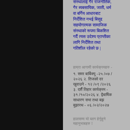
संस्थालाई गैर राजनीतिक,
,
गैर ब्यबसायिक, जाती
धर्म
वा बर्गिय आ
धा
रबाट
निर्देशित नभई बिसुद्द
सहयोगात्मक सामाजिक
संस्थाको रूपमा
बिकशित
गर्दै त्यस उदेश्य
प्रा
प्ती
का
लागि निर्देशित तथा
गतिशील रहेको छ |
हाम्रा आगामी कार्यक्रमहरु -
१. समर बार्बिक्यु -२५ /०७ /
२०२६ २. तिजको दर
खुवाउने - १२ /०९ /२०२६
३. दशैँ तिहार कार्यक्रम -
३१ /१०/२०२६ ४. द्वैबार्षिक
साधारण सभा तथा बझ
बुझारथ - ०६ /०२/२०२७
हालसम्म यो ब्लग हेर्नुहुने
महानुभाबहरु !