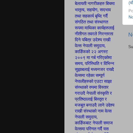
(ब
बेलायती नागरीकहरु बिचमा
भातृत्व, सहयोग,
सदभाव
Po
तथा सहकार्य बृध्दि गर्दै
N
संगठित तथा
संस्थागत
रूपमा माथिका कार्यहरुलाई
नीतीगत तवरले निरन्तरता
N
दिने पबित्र उदेश्य राखी
वेल्स नेपाली
समुदाय,
Su
कार्डिफ
को २२ अगस्ट
२००९ मा गर्ब
गरिएकोमा
समय, परिस्थिति र विभिन्न
सुझाबलाई मध्यनजर राख्दै
वेल्समा रहेका सम्पूर्ण
नेपालीहरुको एउटा साझा
संस्थाको रुपमा विस्तार
गराउदै नेपाली संस्कृति र
प्रतिष्ठालाई बिस्तृत र
मजबुत बनाउदै लाने उद्देश्य
राखी संस्थाको नाम वेल्स
नेपाली समुदाय,
कार्डिफबाट नेपाली समाज
वेल्समा परिणत
गर्दै यस