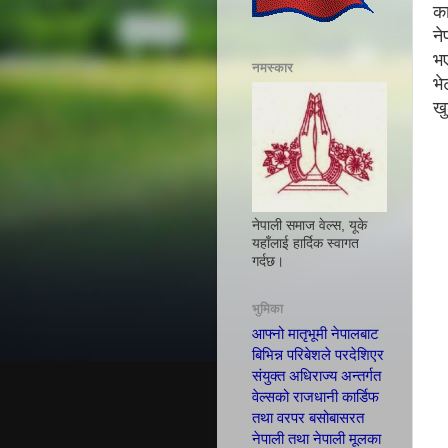
का
ने
भए
नमस्कार
भे
खु
नेपाली समाज वेल्स, यूके
यहाँलाई हार्दिक स्वागत
गर्दछ।
भुमिका
आफ्नो मातृभूमी नेपालबाट
बिभिन्न परिबेशले परदेशिएर
संयुक्त अधिराज्य अन्तर्गत
वेल्सको राजधानी कार्डिफ
तथा वरपर बसोबासरत
नेपाली तथा नेपाली मूलका