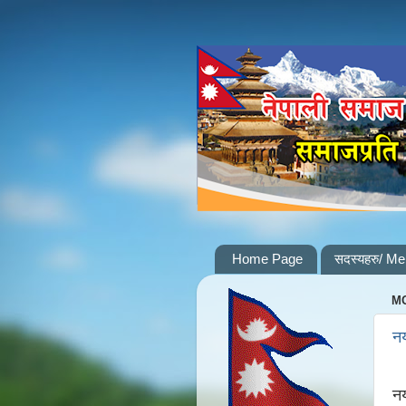
Home Page
सदस्यहरु/ M
MO
नय
नय