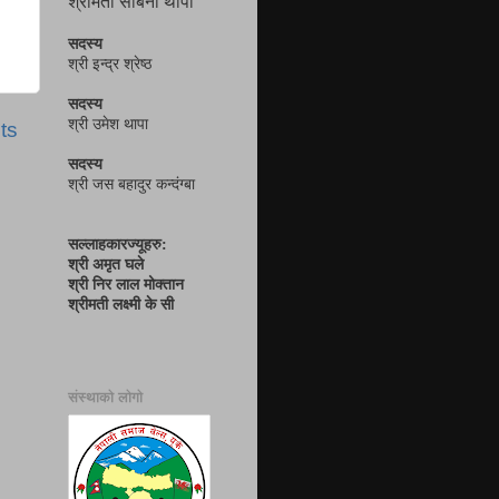
श्रीमती सबिना थापा
सदस्य
श्री इन्द्र श्रेष्ठ
सदस्य
श्री उमेश थापा
ts
सदस्य
श्री जस बहादुर कन्दंग्बा
सल्लाहकारज्यूहरु:
श्री अमृत घले
श्री निर लाल मोक्तान
श्रीमती लक्ष्मी के सी
संस्थाको लोगो