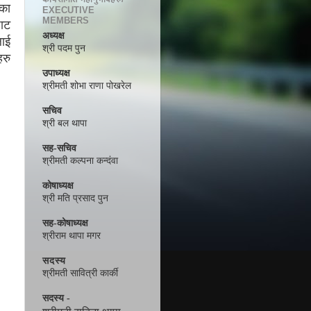
एका
EXECUTIVE
MEMBERS
घाट
अध्यक्ष
लाई
श्री पदम पुन
हरु
उपाध्यक्ष
श्रीमती शोभा राणा पोखरेल
सचिव
श्री बल थापा
सह-सचिव
श्रीमती कल्पना कन्दंवा
कोषाध्यक्ष
श्री मति प्रसाद पुन
सह-कोषाध्यक्ष
श्रीराम थापा मगर
सदस्य
श्रीमती सावित्री कार्की
सदस्य -