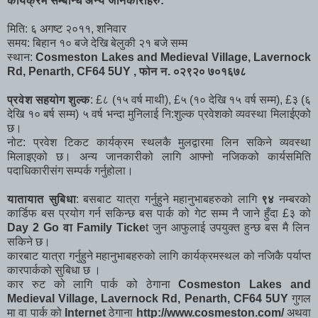
कार्यक्रम सम्बन्धि अन्य जानकारीहरु:
मिति: ६ अगष्ट २०११, शनिवार
समय: बिहान १० बजे देखि बेलुकी २१ बजे सम्म
स्थान:
Cosmeston Lakes and Medieval Village, Lavernock
Rd, Penarth, CF64 5UY , फोन न. ०२९२० ७०१६७८
प्रवेश सहयोग शुल्क
: £८ (१५ वर्ष माथी), £५ (१० देखि १५ वर्ष सम्म), £३ (६
देखि १० बर्ष सम्म) ५ वर्ष भन्दा मुनिलाई नि:शुल्क प्रवेशको व्यवस्था मिलाईएको
छ।
नोट: प्रवेश टिकट कार्यक्रम स्थलकै मुलद्वारमा लिन सकिने व्यवस्था
मिलाइएको छ। अन्य जानकारीको लागि आफ्नो नजिकको कार्यसमिति
पदाधिकारीसंग सम्पर्क गर्नुहोला।
यातायात सुबिधा
: बसबाट यात्रा गर्नुहुने महानुभाबहरुको लागि
९४
नम्बरको
कार्डिफ बस प्रयोग गर्न सकिन्छ बस पार्क को गेट सम्म नै जाने हुँदा £३ को
Day 2 Go वा Family Ticke
t जुन आफुलाई उपयुक्त हुन्छ बस मै लिन
सकिने छ।
कारबाट यात्रा गर्नुहुने महानुभाबहरुको लागि कार्यक्रमस्थल को नजिकै पर्याप्त
कारपार्कको सुबिधा छ ।
कार रुट को लागि पार्क को ठेगाना
Cosmeston Lakes and
Medieval Village, Lavernock Rd, Penarth, CF64 5UY
गुगल
मा वा पार्क को
Internet
ठेगाना
http://www.cosmeston.com/
अथवा