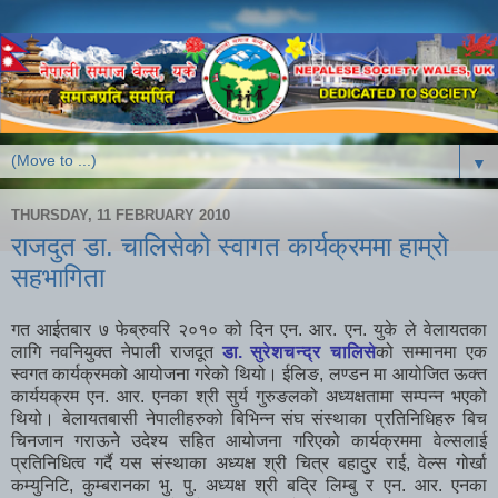
▼
THURSDAY, 11 FEBRUARY 2010
राजदुत डा. चालिसेको स्वागत कार्यक्रममा हाम्रो
सहभागिता
गत आईतबार ७ फेब्रुवरि २०१० को दिन एन. आर. एन. युके ले वेलायतका
लागि नवनियुक्त नेपाली राजदूत
डा. सुरेशचन्द्र चालिसे
को सम्मानमा एक
स्वगत कार्यक्रमको आयोजना गरेको थियो। ईलिङ, लण्डन मा आयोजित ऊक्त
कार्ययक्रम एन. आर. एनका श्री सुर्य गुरुङलको अध्यक्षतामा सम्पन्न भएको
थियो। बेलायतबासी नेपालीहरुको बिभिन्न संघ संस्थाका प्रतिनिधिहरु बिच
चिनजान गराऊने उदेश्य सहित आयोजना गरिएको कार्यक्रममा वेल्सलाई
प्रतिनिधित्व गर्दै यस संस्थाका अध्यक्ष श्री चित्र बहादुर राई, वेल्स गोर्खा
कम्युनिटि, कुम्बरानका भु. पु. अध्यक्ष श्री बद्रि लिम्बु र एन. आर. एनका