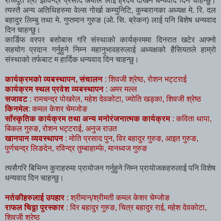
राजदुत श्री झविन्द्र प्रसाद अर्याल लाई ह्रदय देखिनै धन्यवाद दिन चाहन्छु।
त्यस्तै अन्य अतिथिहरुमा वेल्स गोर्खा कम्युनिटि, कुम्बरानका अध्यक्ष मे. रि. दल
बहादुर लिम्बु तथा मे. गुप्तमान गुरुङ (ओ. सि. ब्रेकन) लाई पनि बिशेष धन्यवाद
दिन चाहन्छु।
कार्डिफ वरपर बसोबास गरि संस्थाको कार्यक्रममा दिनरात खटेर आफ्नो
सहयोग प्रदान गर्नुहुने निम्न महानुभावहरुलाई अध्यक्षको हैसियतले हाम्रो
संस्थाको तर्फबाट म हार्दिक धन्यवाद दिन चाहन्छु।
कार्यक्रमको व्यबस्थापन, संचालन
: शिवजी श्रेष्ठ, रोशन भट्टराई
कार्यक्रम स्थल प्रवेश व्यबस्थापन
: अमर मल्ल
सजावट
: रामचन्द्र पोखरेल, महेश देवकोटा, ज्योति खड्का, शिवजी श्रेष्ठ
किनमेल
: कमल केशर चेमजोङ
साँस्कृतिक कार्यक्रम तथा अन्य मनोरंजनात्मक कार्यक्रम
: कविता थापा,
बिकल गुरुङ, रोशन भट्टराई, अनुज राउत
खानपान व्यवस्थापन
: मोति प्रसाद पुन, विर बहादुर गुरुङ, आइत गुरुङ,
पुर्णचन्द्र लिङदेन, रविन्द्र तुम्बाहाम्फे, मानध्वज गुरुङ
त्यसैगरि बिभिन्न कुराहरुमा प्रायोजन गर्नुहुने निम्न प्रायोजकहरुलाई पनि विशेष
धन्यवाद दिन चाहन्छु।
नर्तकीहरुलाई उपहार
: श्रीमान्/श्रीमती कमल केशर चेम्जोङ
राफल चिठ्ठा पुरस्कार
: विर बहादुर गुरुङ, चित्र बहादुर राई, महेश देवकोटा,
शिवजी श्रेष्ठ