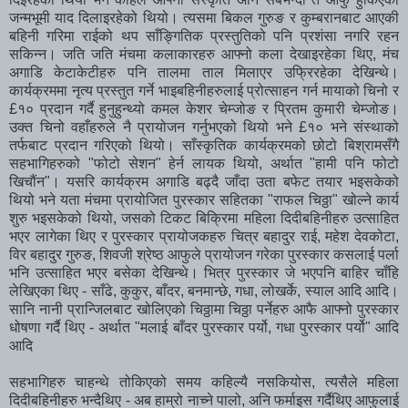
जन्मभूमी याद दिलाइरहेको थियो। त्यसमा बिकल गुरुङ र कुम्बरानबाट आएकी
बहिनी गरिमा राईको थप साँङ्गितिक प्रस्तुतिको पनि प्रशंसा नगरि रहन
सकिन्न। जति जति मंचमा कलाकारहरु आफ्नो कला देखाइरहेका थिए, मंच
अगाडि केटाकेटीहरु पनि तालमा ताल मिलाएर उफ्रिरहेका देखिन्थे।
कार्यक्रममा नृत्य प्रस्तुत गर्ने भाइबहिनीहरुलाई प्रोत्साहन गर्न मायाको चिनो र
£१० प्रदान गर्दै हुनुहुन्थ्यो कमल केशर चेम्जोङ र प्रितम कुमारी चेम्जोङ।
उक्त चिनो वहाँहरुले नै प्रायोजन गर्नुभएको थियो भने £१० भने संस्थाको
तर्फबाट प्रदान गरिएको थियो। साँस्कृतिक कार्यक्रमको छोटो बिश्रामसँगै
सहभागिहरुको "फोटो सेशन" हेर्न लायक थियो, अर्थात "हामी पनि फोटो
खिचौंन"। यसरि कार्यक्रम अगाडि बढ्दै जाँदा उता बफेट तयार भइसकेको
थियो भने यता मंचमा प्रायोजित पुरस्कार सहितका "राफल चिठ्ठा" खोल्ने कार्य
शुरु भइसकेको थियो, जसको टिकट बिक्रिमा महिला दिदीबहिनीहरु उत्साहित
भएर लागेका थिए र पुरस्कार प्रायोजकहरु चित्र बहादुर राई, महेश देवकोटा,
विर बहादुर गुरुङ, शिवजी श्रेष्ठ आफुले प्रायोजन गरेका पुरस्कार कसलाई पर्ला
भनि उत्साहित भएर बसेका देखिन्थे। भित्र पुरस्कार जे भएपनि बाहिर चाँहि
लेखिएका थिए - साँढे, कुकुर, बाँदर, बनमान्छे, गधा, लोखर्के, स्याल आदि आदि।
सानि नानी प्रान्जिलबाट खोलिएको चिठ्ठामा चिठ्ठा पर्नेहरु आफै आफ्नो पुरस्कार
धोषणा गर्दै थिए - अर्थात "मलाई बाँदर पुरस्कार पर्यो, गधा पुरस्कार पर्यो" आदि
आदि
सहभागिहरु चाहन्थे तोकिएको समय कहिल्यै नसकियोस, त्यसैले महिला
दिदीबहिनीहरु भन्दैथिए - अब हाम्रो नाच्ने पालो, अनि फर्माइस गर्दैथिए आ
फुलाई