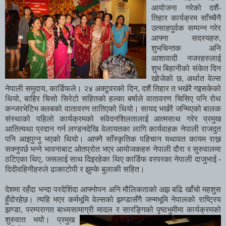
आयोजना गरेको दशैं-
तिहार कार्यक्रम साँच्चैनै
उत्साहपुर्वक सम्पन्न गरेर
आफ्ना सदस्यहरु,
शुभचिन्तक अनि
आशावादी नजरहरुलाई
शुभ बिहानीको संकेत दिन
खोजेको छ, अर्थात वेल्स
नेपाली समुदाय, कार्डिफले। २४ अक्टुवरको दिन, दशैं तिहार त भर्खरै गइसकेको
थियो, बाहिर चिसो सिरेटो सहितको हल्का बर्षाले वातावरण चिसिए पनि रोथ
कन्जरभेटिभ क्लबको वातावरण तातिएको थियो। सायद भर्खरै जन्मिएको बालक
संस्थाको पहिलो कार्यक्रमको संवेदनशिलतालाई आत्मसाथ गरेर प्रमुख
आतित्यथा प्रदान गर्न लण्डनदेखि वेलायतका लागि कार्यवाहक नेपाली राजदुत
पनि आइपुग्नु भएको थियो। आफ्नै साँस्कृतिक पहिचान यथावत कायम राख्न
सक्नुपर्छ भन्ने भावनाबाट ओतप्रोत भएर आयोजकहरु नेपाली दौरा र सुरुवालमा
ठटिएका थिए, जसलाई साथ दिइरहेका थिए कार्डिफ वरपरका नेपाली दाजुभाई -
दिदीवहिनीहरुले ढाकाटोपी र झुम्के बुलाकी सहित।
देशमा रहँदा भन्दा परदेशिंदा आफ्नोपन अनि मौलिकताको अझ बढि खाँचो महशुस
हुँदोरहेछ। त्यहि भएर कर्मभूमि वेल्सको झण्डासँगै जन्मभूमि नेपालको राष्ट्रिय
झण्डा, परम्परागत बाध्यसामा
ग्री मादल र सारङ्गिको पृष्ठभुमीमा कार्यक्रमको
शुरुवात भयो। प्रमुख