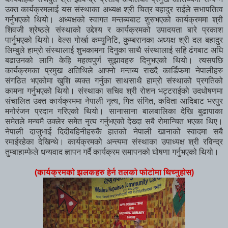
उक्त कार्यक्रमलाई यस संस्थाका अध्यक्ष श्री चित्र बहादुर राईले सभापतित्व
गर्नुभएको थियो। अध्यक्षको स्वागत मन्तब्यबाट शुरुभएको कार्यक्रममा श्री
शिवजी श्रेष्ठले संस्थाको उद्देश्य र कार्यक्रमको उपादयता बारे प्रकाश
पार्नुभएको थियो। वेल्स गोर्खा कम्युनिटि, कुम्बरानका अध्यक्ष श्री दल बहादुर
लिम्बुले हाम्रो संस्थालाई शुभकामना दिनुका साथै संस्थालाई सहि ढंगबाट अघि
बढाउनको लागि केहि महत्वपुर्ण सुझावहरु दिनुभएको थियो। त्यसपछि
कार्यक्रमका प्रमुख अतिथिले आफ्नो मन्तब्य राख्दै कार्डिफमा नेपालीहरु
संगठित भएकोमा खुशि ब्यक्त गर्नुका साथसाथै हाम्रो संस्थाको प्रगतिको
कामना गर्नुभएको थियो। संस्थाका सचिव श्री रोशन भट्टराईको उदधोषणमा
संचालित उक्त कार्यक्रममा नेपाली नृत्य, गित संगित, कविता आदिबाट भरपुर
मनोरंजन प्रदान गरिएको थियो। सानासाना बालबालिका देखि बुढापाका
समेतले मन्चमै उक्लेर समेत नृत्य गर्नुभएको देख्दा सबै रोमान्चित भएका थिए।
नेपाली दाजुभाई दिदीबहिनीहरुकै हातको नेपाली खानाको स्वादमा सबै
रमाईरहेका देखिन्थे। कार्यक्रमको अन्त्यमा संस्थाका उपाध्यक्ष श्री रविन्द्र
तुम्बाहाम्फेले धन्यवाद ज्ञापन गर्दै कार्यक्रम समापनको घोषणा गर्नुभएको थियो।
(कार्यक्रमको झलकहरु हेर्न तलको फोटोमा थिच्नुहोस)