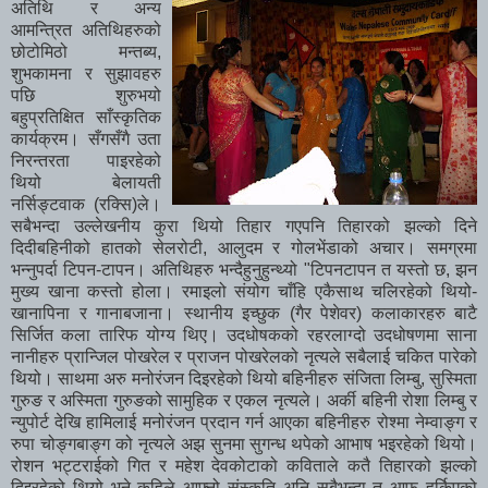
अतिथि र अन्य
आमन्त्रित अतिथिहरुको
छोटोमिठो मन्तब्य,
शुभकामना र सुझावहरु
पछि शुरुभयो
बहुप्रतिक्षित साँस्कृतिक
कार्यक्रम। सँगसँगै उता
निरन्तरता पाइरहेको
थियो बेलायती
नर्सिङ्टवाक (रक्सि)ले।
सबैभन्दा उल्लेखनीय कुरा थियो तिहार गएपनि तिहारको झल्को दिने
दिदीबहिनीको हातको सेलरोटी, आलुदम र गोलभेंडाको अचार। समग्रमा
भन्नुपर्दा टिपन-टापन। अतिथिहरु भन्दैहुनुहुन्थ्यो "टिपनटापन त यस्तो छ, झन
मुख्य खाना कस्तो होला। रमाइलो संयोग चाँहि एकैसाथ चलिरहेको थियो-
खानापिना र गानाबजाना। स्थानीय इच्छुक (गैर पेशेवर) कलाकारहरु बाटै
सिर्जित कला तारिफ योग्य थिए। उदधोषकको रहरलाग्दो उदधोषणमा साना
नानीहरु प्रान्जिल पोखरेल र प्राजन पोखरेलको नृत्यले सबैलाई चकित पारेको
थियो। साथमा अरु मनोरंजन दिइरहेको थियो बहिनीहरु संजिता लिम्बु, सुस्मिता
गुरुङ र अस्मिता गुरुङको सामुहिक र एकल नृत्यले। अर्की बहिनी रोशा लिम्बु र
न्युपोर्ट देखि हामिलाई मनोरंजन प्रदान गर्न आएका बहिनीहरु रोश्मा नेम्वाङ्ग र
रुपा चोङ्गबाङ्ग को नृत्यले अझ सुनमा सुगन्ध थपेको आभाष भइरहेको थियो।
रोशन भट्टराईको गित र महेश देवकोटाको कविताले कतै तिहारको झल्को
दिइरहेको थियो भने कहिले आफ्नो संस्कृति अनि सबैभन्दा त आफु हुर्किएको