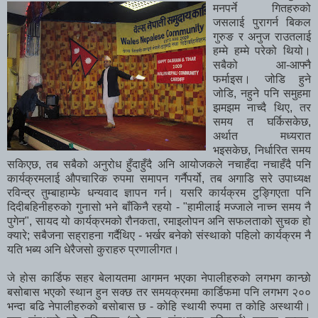
मनपर्ने गितहरुको
जसलाई पुरागर्न बिकल
गुरुङ र अनुज राउतलाई
हम्मे हम्मे परेको थियो।
सबैको आ-आफ्नै
फर्माइस। जोडि हुने
जोडि, नहुने पनि समुहमा
झमझम नाच्दै थिए, तर
समय त घर्किसकेछ,
अर्थात मध्यरात
भइसकेछ, निर्धारित समय
सकिएछ, तब सबैको अनुरोध हुँदाहुँदै अनि आयोजकले नचाहँदा नचाहँदै पनि
कार्यक्रमलाई औपचारिक रुपमा समापन गर्नैपर्यो, तब अगाडि सरे उपाध्यक्ष
रविन्द्र तुम्बाहाम्फे धन्यवाद ज्ञापन गर्न। यसरि कार्यक्रम टुङ्गिएता पनि
दिदीबहिनीहरुको गुनासो भने बाँकिनै रहयो - "हामीलाई मज्जाले नाच्न समय नै
पुगेन", सायद यो कार्यक्रमको रौनकता, रमाइलोपन अनि सफलताको सुचक हो
क्यारे; सबैजना सह्राहना गर्दैथिए - भर्खर बनेको संस्थाको पहिलो कार्यक्रम नै
यति भब्य अनि धेरैजसो कुराहरु प्रणालीगत।
जे होस कार्डिफ सहर बेलायतमा आगमन भएका नेपालीहरुको लगभग कान्छो
बसोबास भएको स्थान हुन सक्छ तर समयक्रममा कार्डिफमा पनि लगभग २००
भन्दा बढि नेपालीहरुको बसोबास छ - कोहि स्थायी रुपमा त कोहि अस्थायी।