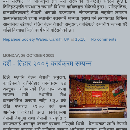
यस संस्थाले जो पन्जिकृत (जो यस संस्थाका रजिष्टर्ड) सदस्य हुन्छन,
तिनिहरुप्रति संस्थागत रुपमानै बिभिन्न दायित्वहरु बोकेको हुन्छ। साँस्कृतिक,
बालबालिकालाई नेपाली भाषाको पठनपाठन, संगठनात्मक सहयोग लगायत
अल्पसंख्यकको रुपमा स्थानीय स्तरमानै मान्यता प्राप्त गर्ने लगायतका बिभिन्न
सामाजिक उद्देश्यले गठित वेल्स नेपाली समुदाय, कार्डिफले स्थानीय स्तरमा धेरै
चाँडो विश्वाश जित्ने कार्य पनि गरिसकेको छ।
Nepalese Society Wales, Cardiff, UK
at
15:18
No comments:
MONDAY, 26 OCTOBER 2009
दशैं - तिहार २००९ कार्यक्रम सम्पन्न
ढिलै भएपनि वेल्स नेपाली समुदाय,
कार्डिफको दशैं-तिहार कार्यक्रम २४
अक्टुवर, शनिवारको दिन भब्य रुपमा
सम्पन्न भयो। स्थानीय रोथ
कन्जरभेटिभ क्लबमा साँझ ६:३० बजे
देखि मध्यरात १२:०० बजे सम्म
आयोजना गरिएको उक्त कार्यक्रममा
नेपाली वेषभुषा तथा नेपाली संस्कृति र
परम्परालाई भरमग्दुर पस्कने प्रयास गरिएको थियो। वेलायतका लागि नेपाली
कार्यवाहक राजदुत श्री झविन्द्र प्रसाद अर्यालको प्रमुख आतिथ्यमा सम्पन्न