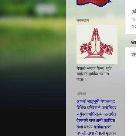
(ब
Po
नमस्कार
N
WE
से
नेपाली समाज वेल्स, यूके
यहाँलाई हार्दिक स्वागत
गर्दछ।
भुमिका
आफ्नो मातृभूमी नेपालबाट
बिभिन्न परिबेशले परदेशिएर
संयुक्त अधिराज्य अन्तर्गत
वेल्सको राजधानी कार्डिफ
तथा वरपर बसोबासरत
नेपाली तथा नेपाली मूलका