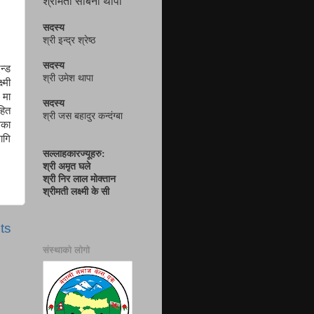
श्रीमती सबिना थापा
सदस्य
श्री इन्द्र श्रेष्ठ
सदस्य
न्ड
श्री उमेश थापा
्मी
 मा
सदस्य
हित
श्री जस बहादुर कन्दंग्बा
लका
ागि
सल्लाहकारज्यूहरु:
श्री अमृत घले
श्री निर लाल मोक्तान
श्रीमती लक्ष्मी के सी
ts
संस्थाको लोगो