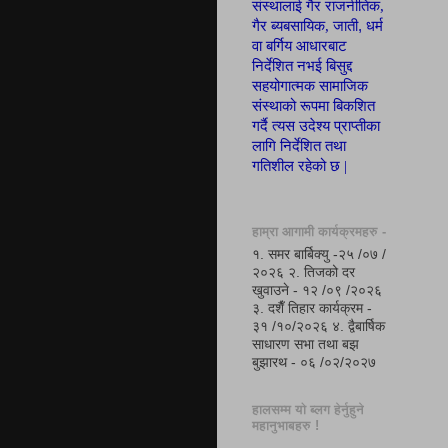
संस्थालाई गैर राजनीतिक,
,
गैर ब्यबसायिक, जाती
धर्म
वा बर्गिय आ
धा
रबाट
निर्देशित नभई बिसुद्द
सहयोगात्मक सामाजिक
संस्थाको रूपमा
बिकशित
गर्दै त्यस उदेश्य
प्रा
प्ती
का
लागि निर्देशित तथा
गतिशील रहेको छ |
हाम्रा आगामी कार्यक्रमहरु -
१. समर बार्बिक्यु -२५ /०७ /
२०२६ २. तिजको दर
खुवाउने - १२ /०९ /२०२६
३. दशैँ तिहार कार्यक्रम -
३१ /१०/२०२६ ४. द्वैबार्षिक
साधारण सभा तथा बझ
बुझारथ - ०६ /०२/२०२७
हालसम्म यो ब्लग हेर्नुहुने
महानुभाबहरु !