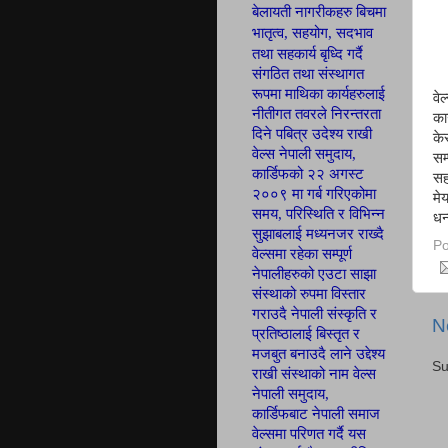
बेलायती नागरीकहरु बिचमा
भातृत्व, सहयोग,
सदभाव
तथा सहकार्य बृध्दि गर्दै
संगठित तथा
संस्थागत
रूपमा माथिका कार्यहरुलाई
वे
नीतीगत तवरले निरन्तरता
का
दिने पबित्र उदेश्य राखी
के
वेल्स नेपाली
समुदाय,
सम
कार्डिफ
को २२ अगस्ट
सह
२००९ मा गर्ब
गरिएकोमा
मे
समय, परिस्थिति र विभिन्न
धन
सुझाबलाई मध्यनजर राख्दै
Po
वेल्समा रहेका सम्पूर्ण
नेपालीहरुको एउटा साझा
संस्थाको रुपमा विस्तार
गराउदै नेपाली संस्कृति र
N
प्रतिष्ठालाई बिस्तृत र
मजबुत बनाउदै लाने उद्देश्य
Su
राखी संस्थाको नाम वेल्स
नेपाली समुदाय,
कार्डिफबाट नेपाली समाज
वेल्समा परिणत
गर्दै यस