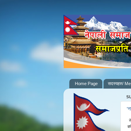
Home Page
सदस्यहरु/ M
SU
‘न
न
बर