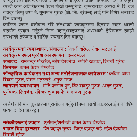
राजदुत श्री झविन्द्र प्रसाद अर्याल लाई ह्रदय देखिनै धन्यवाद दिन चाहन्छु।
त्यस्तै अन्य अतिथिहरुमा वेल्स गोर्खा कम्युनिटि, कुम्बरानका अध्यक्ष मे. रि. दल
बहादुर लिम्बु तथा मे. गुप्तमान गुरुङ (ओ. सि. ब्रेकन) लाई पनि बिशेष धन्यवाद
दिन चाहन्छु।
कार्डिफ वरपर बसोबास गरि संस्थाको कार्यक्रममा दिनरात खटेर आफ्नो
सहयोग प्रदान गर्नुहुने निम्न महानुभावहरुलाई अध्यक्षको हैसियतले हाम्रो
संस्थाको तर्फबाट म हार्दिक धन्यवाद दिन चाहन्छु।
कार्यक्रमको व्यबस्थापन, संचालन
: शिवजी श्रेष्ठ, रोशन भट्टराई
कार्यक्रम स्थल प्रवेश व्यबस्थापन
: अमर मल्ल
सजावट
: रामचन्द्र पोखरेल, महेश देवकोटा, ज्योति खड्का, शिवजी श्रेष्ठ
किनमेल
: कमल केशर चेमजोङ
साँस्कृतिक कार्यक्रम तथा अन्य मनोरंजनात्मक कार्यक्रम
: कविता थापा,
बिकल गुरुङ, रोशन भट्टराई, अनुज राउत
खानपान व्यवस्थापन
: मोति प्रसाद पुन, विर बहादुर गुरुङ, आइत गुरुङ,
पुर्णचन्द्र लिङदेन, रविन्द्र तुम्बाहाम्फे, मानध्वज गुरुङ
त्यसैगरि बिभिन्न कुराहरुमा प्रायोजन गर्नुहुने निम्न प्रायोजकहरुलाई पनि विशेष
धन्यवाद दिन चाहन्छु।
नर्तकीहरुलाई उपहार
: श्रीमान्/श्रीमती कमल केशर चेम्जोङ
राफल चिठ्ठा पुरस्कार
: विर बहादुर गुरुङ, चित्र बहादुर राई, महेश देवकोटा,
शिवजी श्रेष्ठ