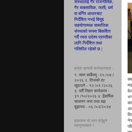
संस्थालाई गैर राजनीतिक,
,
गैर ब्यबसायिक, जाती
धर्म
वा बर्गिय आ
धा
रबाट
निर्देशित नभई बिसुद्द
सहयोगात्मक सामाजिक
संस्थाको रूपमा
बिकशित
गर्दै त्यस उदेश्य
प्रा
प्ती
का
लागि निर्देशित तथा
गतिशील रहेको छ |
हाम्रा आगामी कार्यक्रमहरु -
१. समर बार्बिक्यु -२५ /०७ /
क्
२०२६ २. तिजको दर
मा
खुवाउने - १२ /०९ /२०२६
वे
३. दशैँ तिहार कार्यक्रम -
३१ /१०/२०२६ ४. द्वैबार्षिक
भन
साधारण सभा तथा बझ
का
बुझारथ - ०६ /०२/२०२७
अर
वि
ने
हालसम्म यो ब्लग हेर्नुहुने
महानुभाबहरु !
पह