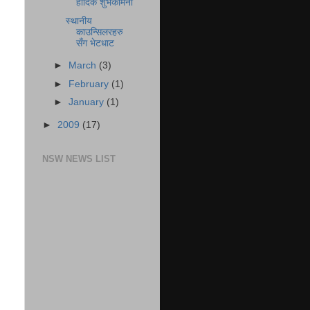
हार्दिक शुभकामना
स्थानीय
काउन्सिलरहरु
सँग भेटधाट
►
March
(3)
►
February
(1)
►
January
(1)
►
2009
(17)
NSW NEWS LIST