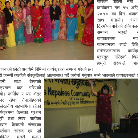
पछिको पहिलो नयाँ व
कार्यक्रम गत १७ अप्
२०१० का दिन भब्यत
साथ मनायो। स्थान
ट्रिमोर्फा पार्कको रग्बि क्
सम्पन्न भएको 
कार्यक्रममा नेपा
खानपानका साथै बिभि
मनोरंजनात्मक कार्यक
प्रस्तुत गरिएको थि
हाम्रो संस्थाले आफ
थापनाको छोटो अवधिमै बिभिन्न कार्यक्रहरु सम्पन्न गरेको छ।
ँ जन्म्यौं त्यहाँको संस्कृतिलाई आत्मासाथ गर्दै जगेर्ना गर्नुपर्छ भन्ने भावनाले का
र्यक्रमको श
ेपाली तथा वेल्सको
ष्ट्रगान बाट गरिएको
यो। कार्डिफ र यस क्षेत्र
पर रहेका नेपालीहरुको
्लेखनीय सहभागिता रहेको
र्यक्रममा वेल्सका प्रथम
त्री तथा लेबर पार्टीका
्फबाट वेलायती संसदका
वर्तमान सांसद एवं पूर्व
याबिनेट मंत्री एलान