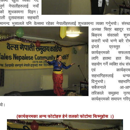
एकोमा खुशि व्यक्त गर्दै
्पुर्ण नेपालीहरुलाई नयाँ
्षको शुभकामना दिइन।
पाली दुतावासका सहचारी
मानन्द भुसालले पनि वेल्समा रहेका नेपालीहरुलाई शुभकामना व्यक्त गर्नुभयो। संस्थ
अध्यक्ष चित्र बहादुर रा
बिक्रम संवतको शुरु
कसरी भयो भन्ने बारे र
ढंगले प्रस्तुत गर
कार्यक्रमको सफलता
लागि हातमा हात मि
सहयोग गर्ने व्यक्ति संध सं
एवं कार्यक्रम
सहभागिहरुलाई धन्य
दिनुभयो। सहभागिह
सबैजनाले आ-आफ्
तरिकाले समुहमा नृत्यगर
कार्यक्रमको समापन गरि
यो।
(कार्यक्रमका अन्य फोटोहरु हेर्न तलको फोटोमा थिच्नुहोस ।)