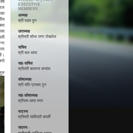
र्ष
EXECUTIVE
रिल
MEMBERS
ाका
अध्यक्ष
ीय
श्री पदम पुन
लबमा
यस
उपाध्यक्ष
श्रीमती शोभा राणा पोखरेल
ली
न्न
सचिव
्रम
श्री बल थापा
यो।
्नो
सह-सचिव
श्रीमती कल्पना कन्दंवा
ुरु
कोषाध्यक्ष
श्री मति प्रसाद पुन
सह-कोषाध्यक्ष
श्रीराम थापा मगर
सदस्य
श्रीमती सावित्री कार्की
सदस्य -