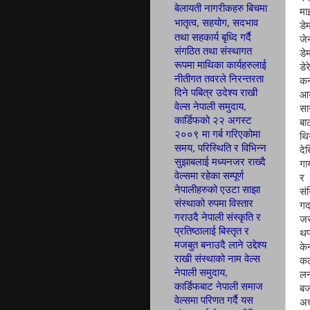
बेलायती नागरीकहरु बिचमा
म
भातृत्व, सहयोग,
सदभाव
डे
तथा सहकार्य बृध्दि गर्दै
ज
संगठित तथा
संस्थागत
डे
रूपमा माथिका कार्यहरुलाई
डे
नीतीगत तवरले निरन्तरता
कन
दिने पबित्र उदेश्य राखी
आय
वेल्स नेपाली
समुदाय,
सा
कार्डिफ
को २२ अगस्ट
बा
२००९ मा गर्ब
गरिएकोमा
थि
समय, परिस्थिति र विभिन्न
द
सुझाबलाई मध्यनजर राख्दै
गा
वेल्समा रहेका सम्पूर्ण
र 
नेपालीहरुको एउटा साझा
सं
संस्थाको रुपमा विस्तार
गर
गराउदै नेपाली संस्कृति र
ज
प्रतिष्ठालाई बिस्तृत र
थप
मजबुत बनाउदै लाने उद्देश्य
क
राखी संस्थाको नाम वेल्स
क
नेपाली समुदाय,
लन
कार्डिफबाट नेपाली समाज
बज
वेल्समा परिणत
गर्दै यस
अध