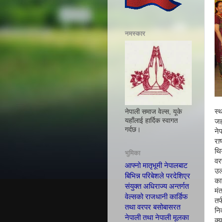
नमस्कार
स्
नेपाली समाज वेल्स, यूके
यहाँलाई हार्दिक स्वागत
जहा
गर्दछ।
न
रा
थि
भुमिका
वर
आफ्नो मातृभूमी नेपालबाट
उल
बिभिन्न परिबेशले परदेशिएर
का
संयुक्त अधिराज्य अन्तर्गत
मं
वेल्सको राजधानी कार्डिफ
तर
तथा वरपर बसोबासरत
नि
नेपाली तथा नेपाली मूलका
क्