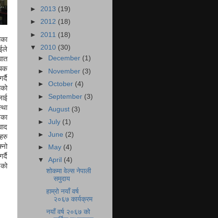
►
2013
(19)
►
2012
(18)
►
2011
(18)
ाका
▼
2010
(30)
ईले
►
December
(1)
वात
ोचक
►
November
(3)
्दै
►
October
(4)
को
►
September
(3)
लाई
स्था
►
August
(3)
का
►
July
(1)
वाद
►
June
(2)
रु
नो
►
May
(4)
्दै
▼
April
(4)
एको
शोकमा वेल्स नेपाली
समुदाय
हाम्रो नयाँ वर्ष
२०६७ कार्यक्रम
नयाँ वर्ष २०६७ को