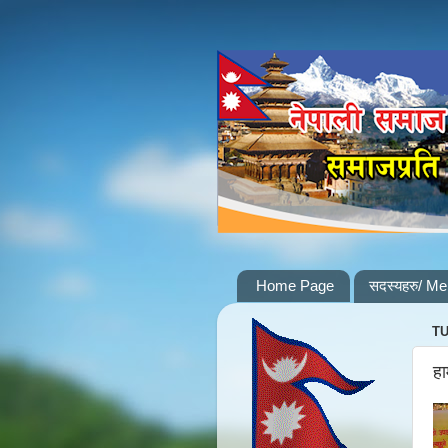
Home Page
सदस्यहरु/ M
TU
हा