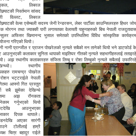
ाइकल, लिबरल
मोक्र्याटकी निवर्तमान सांसद
ेनी विल्लट, लिबरल
मोक्र्याटकी वेल्स एसेम्बली सदस्य जेनी रेन्डरसन, लेबर पार्टीका काउन्सिलरहरु हिथर जो
रेक मोरगन तथा ज्याक्की पारी लगायतका वेलायती पाहुनाहरुको बिच नेपाली राजदुतावा
्सुलर अफिसर खिमानन्द भुसाल समेतको उपस्थितिमा विविध सांस्कृतिक कार्यक्र
ोजना गरिएको थियो।
नी नानी प्रान्जील र प्राजन पोखरेलको नृत्यले सबैको मन तानेको थियो भने डाटफोर्ड के
ट आउनुभएकी कलाकार सुनिता थापाको माइतिघर गीतको नृत्यले सहभागीहरुलाई तताइरह
यो। अझ स्थानीय कलाकारहरु संजिता लि
म्बु र रोशा लि
म्बुको नृत्यले सबैलाई उफारिरह
ेखिन्थ्यो। स्थानीय
यकहरु रामचन्द्र पोखरेल
रोशन भट्टराईले नेपाली
गितमा आफ्नो गित प्रस्तुत
्दा सबै झुमेका देखिन्थे
समा अझ रौनकता
्नेकाम गर्नुभएको थियो
ेन्टदेखि आउनुभएका
लाकार दिपक थापाले।
्डनदेखि आएका सारंगी
ाउने टोलीलाई हाम्रै
्यक्ष चित्र बहादुर राईले