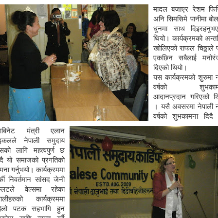
मादल बजाएर रेशम फिर
अनि सिमसिमे पानीमा बो
धुनमा साथ दिइरहनुभ
थियो। कार्यक्रमको अन्त
खोलिएको
राफल चिठ्ठाले 
एकछिन सबैलाई मनोर
दिएको थियो।
यस कार्यक्रमको शुरुमा न
वर्षको शुभकाम
आदानप्रदान गरिएको थ
। यसै अवसरमा नेपाली न
वर्षको शुभकामना दिदै पू
याबिनेट मंत्री एलान
इकलले नेपाली समुदाय
ल्सको लागि महत्वपुर्ण छ
्दै यो समाजको प्रगतिको
मना गर्नुभयो। कार्यक्रममा
्की निवर्तमान सांसद जेनी
ल्लटले वेल्समा रहेका
पालीहरुको कार्यक्रममा
िलो पटक सहभागि हुन