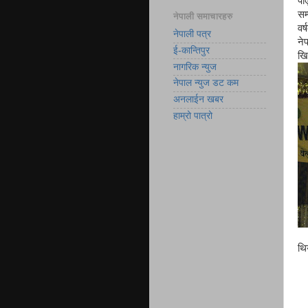
पा
सम
नेपाली समाचारहरु
वर
नेपाली पत्र
ने
ई-कान्तिपुर
खि
नागरिक न्युज
नेपाल न्युज डट कम
अनलाईन खबर
हाम्रो पात्रो
थि