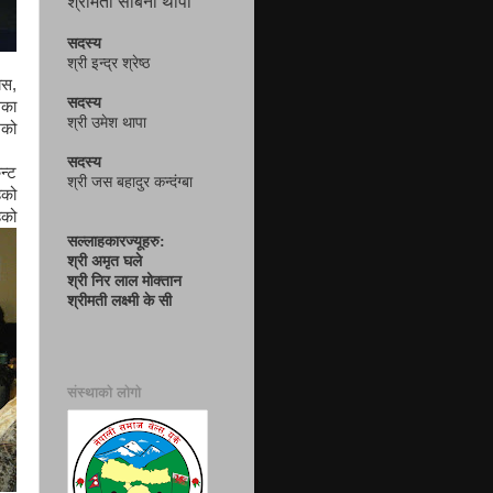
श्रीमती सबिना थापा
सदस्य
श्री इन्द्र श्रेष्ठ
यस,
सदस्य
सका
श्री उमेश थापा
मको
सदस्य
न्ट
श्री जस बहादुर कन्दंग्बा
ेको
ेको
सल्लाहकारज्यूहरु:
श्री अमृत घले
श्री निर लाल मोक्तान
श्रीमती लक्ष्मी के सी
संस्थाको लोगो