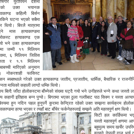
शेषगरि युरोपियन देशमा
एको उक्त भयानक
्याकाण्ड कहिल्यै बिर्सन
किने घटना भएको सबैमा
र थियो। बिरलै मात्रामा
ईने मास हत्याकाण्डमा
लोकस्ट हत्याकाण्ड एक
यो भने उक्त हत्याकाण्डमा
्मा जम्मी ११ मिलियन
्यामा, ६ मिलियन जिविस
नता र १.१ मिलियन
्चाबच्ची मारिएको अनुमान
। नोकरशाही फासिस्ट
सन ब्यबश्थाले गरेको उक्त हत्याकाण्ड जातीय, प्रजातीय, धार्मिक, बैचारिक र राजनी
न्नता माथिको कहाली लाग्दो धम्कि थियो।
य बित्दै जाँदा होलोकस्टमा बाँच्नेको संख्या घट्दै गयो भने उनीहरुले भन्ने कथा जस्तो लाग
्य कहानी इतिहास बन्न पुग्यो। बिगतमा भएका ठुला गल्तीबाट पाठ सिक्न र यस्ता अत्या
िस्यमा हुन नदिन पहल हुनुपर्ने कुरामा केन्द्रित रहेको उक्त सम्झना कार्यक्रम होलोक
्याकाण्डमा हत्या भएका र त्यहाँ बाट बाँचेर फर्कनेहरुलाई सम्झने अति महत्वपुर्ण क्षण थियो।
सिटी हल कार्डिफमा भ
यस्तो महत्वपुर्ण क्षणमा आफ
बहुमुल्य समय खर्चेर उपस्
हुनुहुने नेपाली दाजू भाई 