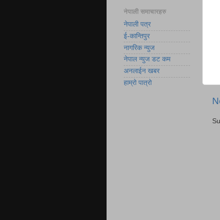
नेपाली समाचारहरु
नेपाली पत्र
ई-कान्तिपुर
नागरिक न्युज
नेपाल न्युज डट कम
अनलाईन खबर
हाम्रो पात्रो
N
Su