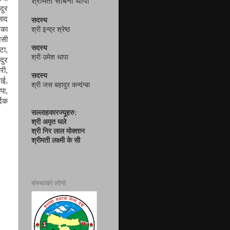
श्रीमती सबिना थापा
दुर
साद
सदस्य
िका
श्री इन्द्र श्रेष्ठ
 शसी
सदस्य
टा,
श्री उमेश थापा
दुर
री,
सदस्य
ाई,
श्री जस बहादुर कन्दंग्बा
पा,
दिक
सल्लाहकारज्यूहरु:
श्री अमृत घले
श्री निर लाल मोक्तान
श्रीमती लक्ष्मी के सी
संस्थाको लोगो