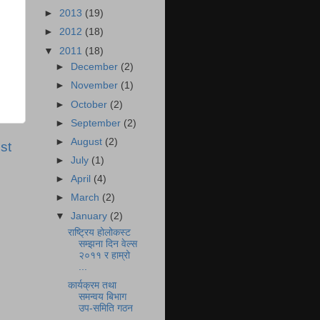
►
2013
(19)
►
2012
(18)
▼
2011
(18)
►
December
(2)
►
November
(1)
►
October
(2)
►
September
(2)
►
August
(2)
st
►
July
(1)
►
April
(4)
►
March
(2)
▼
January
(2)
राष्ट्रिय होलोकस्ट
सम्झना दिन वेल्स
२०११ र हाम्रो
...
कार्यक्रम तथा
समन्वय बिभाग
उप-समिति गठन