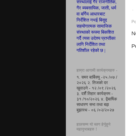
संस्थालाई गैर राजनीतिक,
,
गैर ब्यबसायिक, जाती
धर्म
.
वा बर्गिय आ
धा
रबाट
निर्देशित नभई बिसुद्द
Po
सहयोगात्मक सामाजिक
संस्थाको रूपमा
बिकशित
N
गर्दै त्यस उदेश्य
प्रा
प्ती
का
लागि निर्देशित तथा
P
गतिशील रहेको छ |
हाम्रा आगामी कार्यक्रमहरु -
१. समर बार्बिक्यु -२५ /०७ /
२०२६ २. तिजको दर
खुवाउने - १२ /०९ /२०२६
३. दशैँ तिहार कार्यक्रम -
३१ /१०/२०२६ ४. द्वैबार्षिक
साधारण सभा तथा बझ
बुझारथ - ०६ /०२/२०२७
हालसम्म यो ब्लग हेर्नुहुने
महानुभाबहरु !