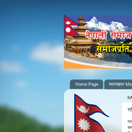
Home Page
सदस्यहरु/ M
SA
रा
गत
सम