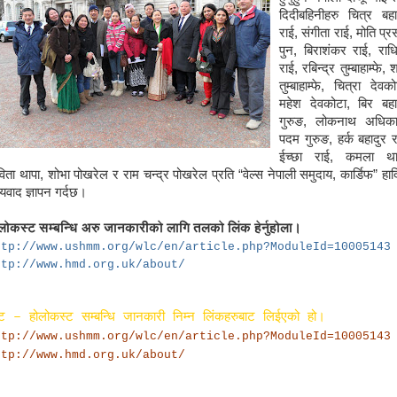
दिदीबहिनीहरु चित्र बहा
राई, संगीता राई, मोति प्र
पुन, बिराशंकर राई, राध
राई, रबिन्द्र तुम्बाहाम्फे,
तुम्बाहाम्फे, चित्रा देवको
महेश देवकोटा, बिर बहा
गुरुङ, लोकनाथ अधिका
पदम गुरुङ, हर्क बहादुर र
ईच्छा राई, कमला था
िता थापा, शोभा पोखरेल र राम चन्द्र पोखरेल प्रति “वेल्स नेपाली समुदाय, कार्डिफ” हार्
्यवाद ज्ञापन गर्दछ।
लोकस्ट सम्बन्धि अरु जानकारीको लागि तलको लिंक हेर्नुहोला।
ttp://www.ushmm.org/wlc/en/article.php?ModuleId=10005143
ttp://www.hmd.org.uk/about/
ट – होलोकस्ट सम्बन्धि जानकारी निम्न लिंकहरुबाट लिईएको हो।
ttp://www.ushmm.org/wlc/en/article.php?ModuleId=10005143
ttp://www.hmd.org.uk/about/