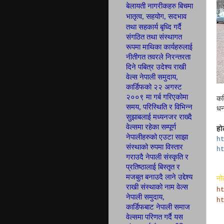
बेलायती नागरीकहरु बिचमा
भातृत्व, सहयोग,
सदभाव
तथा सहकार्य बृध्दि गर्दै
संगठित तथा
संस्थागत
रूपमा माथिका कार्यहरुलाई
नीतीगत तवरले निरन्तरता
दिने पबित्र उदेश्य राखी
वेल्स नेपाली
समुदाय,
कार्डिफ
को २२ अगस्ट
२००९ मा गर्ब
गरिएकोमा
कव
समय, परिस्थिति र विभिन्न
धन
सुझाबलाई मध्यनजर राख्दै
.
वेल्समा रहेका सम्पूर्ण
हो
नेपालीहरुको एउटा साझा
h
संस्थाको रुपमा विस्तार
h
गराउदै नेपाली संस्कृति र
प्रतिष्ठालाई बिस्तृत र
मजबुत बनाउदै लाने उद्देश्य
नो
राखी संस्थाको नाम वेल्स
h
नेपाली समुदाय,
h
कार्डिफबाट नेपाली समाज
वेल्समा परिणत
गर्दै यस