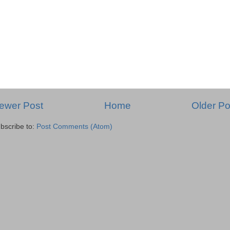
ewer Post
Home
Older Po
bscribe to:
Post Comments (Atom)