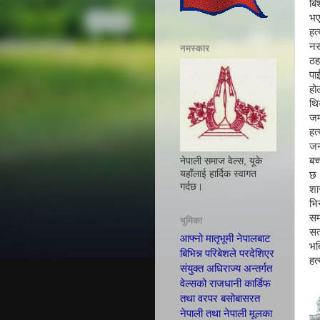
बि
भ
हत
नस
नमस्कार
ठह
पा
हो
थि
जम
हत
ज
बच
नेपाली समाज वेल्स, यूके
यहाँलाई हार्दिक स्वागत
छ
गर्दछ।
शा
भि
सम
भुमिका
सत
आफ्नो मातृभूमी नेपालबाट
भब
बिभिन्न परिबेशले परदेशिएर
हत
संयुक्त अधिराज्य अन्तर्गत
वेल्सको राजधानी कार्डिफ
तथा वरपर बसोबासरत
नेपाली तथा नेपाली मूलका