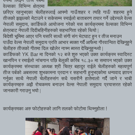
रुपमा लिईने तीज पर्बमा
वेल्सका विभिन्न क्षेत्रमा
छरिएर रहनुभएका चेलीहरुलाई आफ्नो गाउँ/शहर र त्यहि गाउँ/ शहरमा हुने
तीजको झझल्को मेटाउने र सकेसम्म रमाईलो बाताबरण तयार गर्ने उद्देस्यले वेल्स
नेपाली समुदाय, कार्डिफले आयोजना गरेको यस कार्यक्रममा वेल्सका विभिन्न
क्षेत्रबाट नेपाली दिदीबहिनीहरुको सहभागिता रहेको थियो |
बिदेशी भूमिमा आएर पनि यसरि साथी संगी संग भेटघाट हुन र तीज मनाउन
पाउँदा वेल्स नेपाली समुदाय प्रति आभार ब्यक्त गर्दै आफैमा गौरवान्वित देखिनुहुने
चेलीहरु तीजको गीतमा दिल खोलेर नाच्न ब्यस्त देखिनुहुन्थ्यो |
कार्डिफको
YK Bar
मा
दिनको १२ बजे शुरु भएको उक्त कार्यक्रम स्वादिस्ट
खानपिन र रमाईलो नांचगान पछि बेलुकी करिब १८.३० मा समापन भएको उक्त
कार्यक्रममा संस्थाका अध्यक्ष श्री चित्र बहादुर राईले चेलीहरुको महत्वपुर्ण
तीज पर्बको अबसरमा शुभकामना प्रदान र सहभागी हुनुभएकोमा धन्यवाद ज्ञापन
गर्नुका साथै नेपाली चेलीहरुसंग सधै यसरीनै हातेमालो गर्दै जाने र भाबी
कार्यक्रमहरु अझै रोचकमय बनाउन वेल्स नेपाली समुदाय प्रयासरत रहेको
जानकारी गराउनु भयो |
कार्यक्रमका अरु फोटोहरुको लागि तलको फोटोमा थिच्नुहोला !