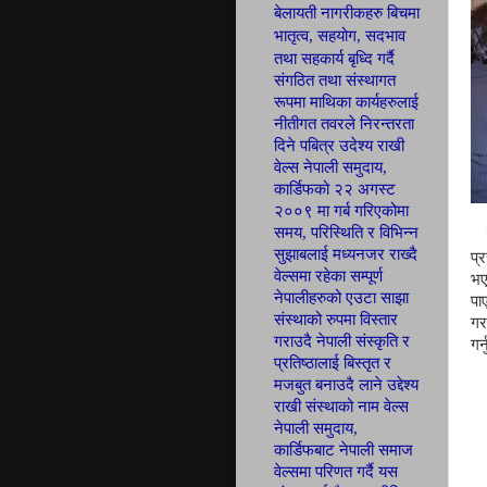
बेलायती नागरीकहरु बिचमा
भातृत्व, सहयोग,
सदभाव
तथा सहकार्य बृध्दि गर्दै
संगठित तथा
संस्थागत
रूपमा माथिका कार्यहरुलाई
नीतीगत तवरले निरन्तरता
दिने पबित्र उदेश्य राखी
वेल्स नेपाली
समुदाय,
कार्डिफ
को २२ अगस्ट
२००९ मा गर्ब
गरिएकोमा
समय, परिस्थिति र विभिन्न
सुझाबलाई मध्यनजर राख्दै
प्
वेल्समा रहेका सम्पूर्ण
भए
नेपालीहरुको एउटा साझा
पा
संस्थाको रुपमा विस्तार
गर
गराउदै नेपाली संस्कृति र
गर
प्रतिष्ठालाई बिस्तृत र
मजबुत बनाउदै लाने उद्देश्य
राखी संस्थाको नाम वेल्स
नेपाली समुदाय,
कार्डिफबाट नेपाली समाज
वेल्समा परिणत
गर्दै यस