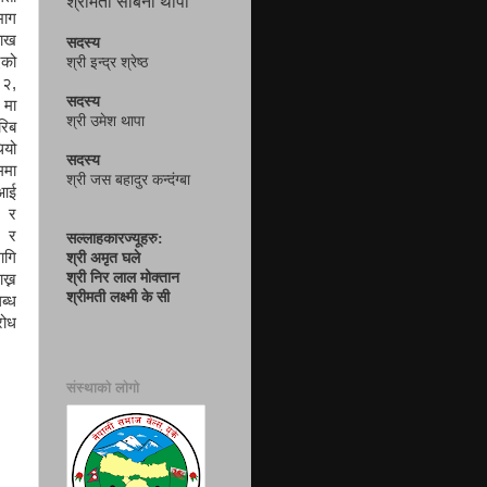
श्रीमती सबिना थापा
ाग
चाख
सदस्य
एको
श्री इन्द्र श्रेष्ठ
१२,
सदस्य
 मा
श्री उमेश थापा
रिब
ियो
सदस्य
ममा
श्री जस बहादुर कन्दंग्बा
 आई
य र
र र
सल्लाहकारज्यूहरु:
ागि
श्री अमृत घले
श्री निर लाल मोक्तान
ख्न
श्रीमती लक्ष्मी के सी
ब्ध
रोध
संस्थाको लोगो