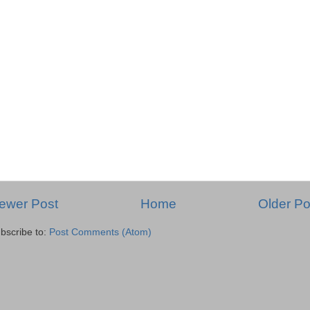
ewer Post
Home
Older Po
bscribe to:
Post Comments (Atom)