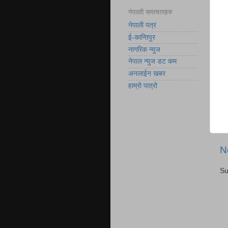
नेपाली समाचारहरु
नेपाली पत्र
ई-कान्तिपुर
नागरिक न्युज
नेपाल न्युज डट कम
अनलाईन खबर
हाम्रो पात्रो
N
Su