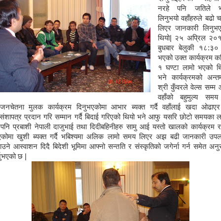
नरहे पनि जतिले भ
लिनुभयो वहाँहरुले बढो 
लिएर जानकारी लिनुभ
थियो| २५ अप्रिल २०
बुधबार बेलुकी १८:३०
भएको उक्त कार्यक्रम क
१ घण्टा लामो भएको थ
भने कार्यक्रमको अन्त
श्री कुँवरले वेल्स सम्म
वहाँको बहुमुल्य सम
जनचेतना मुलक कार्यक्रम दिनुभएकोमा आभार ब्यक्त गर्दै वहाँलाई खदा ओढाए
रसंशापत्र प्रदान गरि सम्मान गर्दै बिदाई गरिएको थियो भने आफु यसरि छोटो समयका ल
पनि प्रबाशी नेपाली दाजुभाई तथा दिदीबहिनीहरु सामु आई यस्तो खालको कार्यक्रम रा
एकोमा खुशी ब्यक्त गर्दै भबिश्यमा अलिक लामो समय लिएर अझ बढी जानकारी उपल
ाउने आस्वाशन दिदै बिदेशी भूमिमा आफ्नो सन्तति र संस्कृतिको जगेर्ना गर्न समेत अनु
्नुभएको छ |