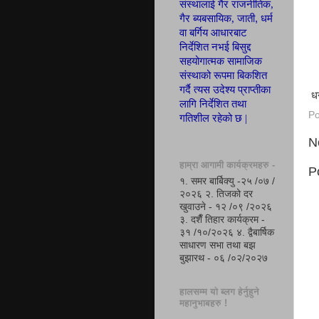
संस्थालाई गैर राजनीतिक,
,
गैर ब्यबसायिक, जाती
धर्म
वा बर्गिय आ
धा
रबाट
निर्देशित नभई बिसुद्द
सहयोगात्मक सामाजिक
संस्थाको रूपमा
बिकशित
गर्दै त्यस उदेश्य
प्रा
प्ती
का
धन
लागि निर्देशित तथा
Po
गतिशील रहेको छ |
N
हाम्रा आगामी कार्यक्रमहरु -
P
१. समर बार्बिक्यु -२५ /०७ /
२०२६ २. तिजको दर
खुवाउने - १२ /०९ /२०२६
३. दशैँ तिहार कार्यक्रम -
३१ /१०/२०२६ ४. द्वैबार्षिक
साधारण सभा तथा बझ
बुझारथ - ०६ /०२/२०२७
हालसम्म यो ब्लग हेर्नुहुने
महानुभाबहरु !