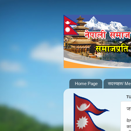
Home Page
सदस्यहरु/ M
TU
जन
वे
का