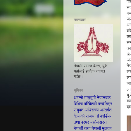
पर
सक
बच
जन
नमस्कार
आय
ब
का
सम
का
शि
अ
ने
नेपाली समाज वेल्स, यूके
यहाँलाई हार्दिक स्वागत
सं
गर्दछ।
ला
जा
ला
भुमिका
यु
आफ्नो मातृभूमी नेपालबाट
का
बिभिन्न परिबेशले परदेशिएर
दा
संयुक्त अधिराज्य अन्तर्गत
वेल्सको राजधानी कार्डिफ
तथा वरपर बसोबासरत
नेपाली तथा नेपाली मूलका