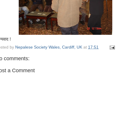
्यवाद !
sted by
Nepalese Society Wales, Cardiff, UK
at
17:51
o comments:
ost a Comment