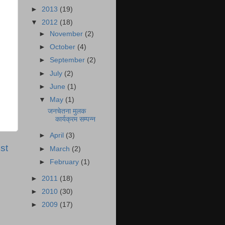
►
2013
(19)
▼
2012
(18)
►
November
(2)
►
October
(4)
►
September
(2)
►
July
(2)
►
June
(1)
▼
May
(1)
जनचेतना मुलक
कार्यक्रम सम्पन्न
►
April
(3)
st
►
March
(2)
►
February
(1)
►
2011
(18)
►
2010
(30)
►
2009
(17)