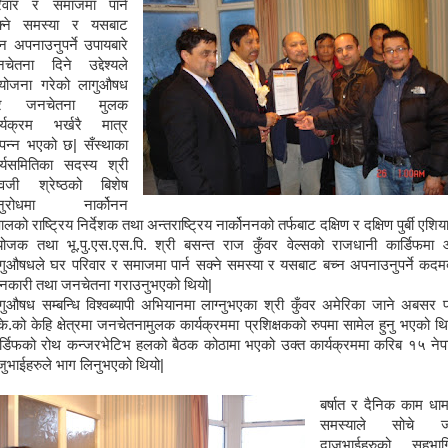
िवार र समाजमा पार्न
्ने समस्या र यसबाट
्न अपनाउनुपर्ने उपायबारे
चेतना दिने उद्देश्यले
ोजना गरेको लागुऔषध
ारे जनचेतना मुलक
र्यक्रम भर्खरै मात्र
्पन्न भएको छ| सँस्थाका
र्यसमितिका सदस्य श्री
वजी श्रेष्ठको बिशेष
नुरोधमा नार्कोनन
पालको राष्ट्रिय निर्देशक तथा अन्तराष्ट्रिय नार्कोननको तर्फबाट दक्षिण र दक्षिण पुर्बी एशिय
योजक तथा भू.पु.एस.एस.पि. श्री बसन्त राज कुँवर वेल्सको राजधानी कार्डिफमा
गुऔषधले घर परिवार र समाजमा पार्न सक्ने समस्या र यसबाट बच्न अपनाउनुपर्ने कदमब
नकारी तथा जनचेतना गराउनुभएको थियो|
गुऔषध सम्बन्धि विश्वब्यापी अभियानमा लाग्नुभएका श्री कुँवर अमेरिका जाने अबसर प
.के.को केहि क्षेत्रमा जनचेतनामुलक कार्यक्रममा प्रशिक्षकको रुपमा सामेल हुनु भएको थि
र्डिफको रोथ कन्जरभेटिभ हलको बैठक कोठामा भएको उक्त कार्यक्रममा करिब १५ नेप
जुभाईहरुले भाग लिनुभएको थियो|
बर्षात र दैनिक काम धा
समस्याले सोचे ज
दाजुभाईहरुको सहभाग