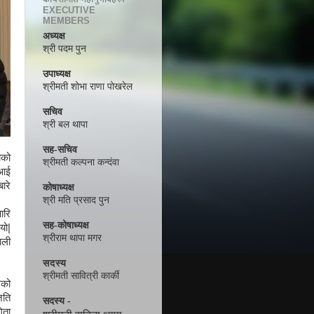
EXECUTIVE
MEMBERS
अध्यक्ष
श्री पदम पुन
उपाध्यक्ष
श्रीमती शोभा राणा पोखरेल
सचिव
श्री बल थापा
सह-सचिव
ाको
श्रीमती कल्पना कन्दंवा
 आई
ारे
कोषाध्यक्ष
श्री मति प्रसाद पुन
ारि
सह-कोषाध्यक्ष
यो|
श्रीराम थापा मगर
ाली
सदस्य
श्रीमती सावित्री कार्की
मको
ति
सदस्य -
िता