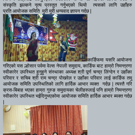
संस्कृति झल्कने नृत्य प्रस्तुत गर्नुभएको थियो त्यसको लागि उहाँहरु
प्रति आयोजक समिति मुरी मुरी धन्यवाद ज्ञापन गर्दछ |
कार्डिफमा यसरि आयोजना
गरिएको यस ल्होसार पर्वमा वेल्स नेपाली समुदाय, कार्डिफ बाट हाम्रो निमन्त्रणा
स्वीकारेर उपस्थित हुनुहुने संस्थाका अध्यक्ष श्री पूर्ण चन्द्र लिंग्देन र उहाँका
परिवार र सचिब श्री राम चन्द्र पोखरेल र उहाँका परिवार लाई कार्डिफ तमु
आयोजक समिति उपस्थितिको लागि हार्दिक आभार व्यक्त गर्दछ | त्यस्तै गरि
क्रस-बिबाह भएका हाम्रा गुरुङ समुदायका चेलीहरुलाई पनि हाम्रो निमन्त्रणा
स्वीकारेर उपस्थित भईदिनुभएकोमा आयोजक समिति हार्दिक आभार ब्यक्त गर्दछ
|