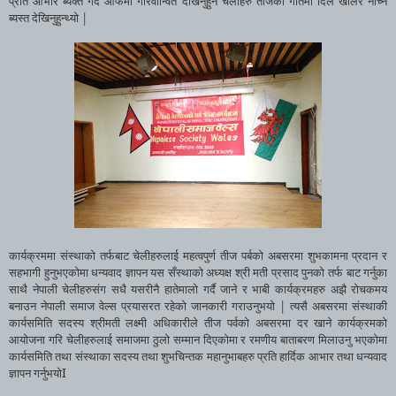
प्रति
आभार
ब्यक्त
गर्दै
आफैमा
गौरवान्वित
देखिनुहुने
चेलीहरु
तीजको
गीतमा
दिल
खोलेर
नाच्न
|
ब्यस्त
देखिनुहुन्थ्यो
कार्यक्रममा
संस्थाको
तर्फबाट
चेलीहरुलाई
महत्वपुर्ण
तीज
पर्बको
अबसरमा
शुभकामना
प्रदान
र
सहभागी
हुनुभएकोमा
धन्यवाद
ज्ञापन
यस
सँस्थाको
अध्यक्ष
श्री
मती
प्रसाद
पुन
को
तर्फ
बाट
गर्नुका
साथै
नेपाली
चेलीहरुसंग
सधै
यसरीनै
हातेमालो
गर्दै
जाने
र
भाबी
कार्यक्रमहरु
अझै
रोचकमय
|
बनाउन
नेपाली
समाज
वेल्स
प्रयासरत
रहेको
जानकारी
गराउनुभयो
त्यसै
अबसरमा
संस्थाकी
कार्यसमिति
सदस्य
श्रीमती
लक्ष्मी
अधिकारीले
तीज
पर्वको
अबसरमा
दर
खाने
कार्यक्रमको
आयोजना
गरि
चेलीहरुलाई
समाजमा
ठुलो
सम्मान
दिएकोमा
र
रमणीय
बाताबरण
मिलाउनु
भएकोमा
कार्यसमिति
तथा
संस्थाका
सदस्य
तथा
शुभचिन्तक
महानुभाबहरु
प्रति
हार्दिक
आभार
तथा
धन्यवाद
I
ज्ञापन
गर्नुभयो