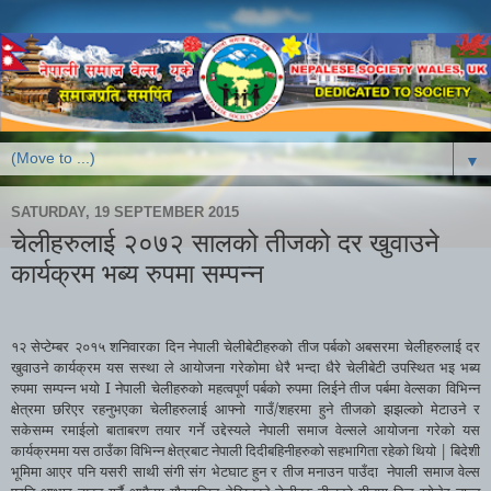
▼
SATURDAY, 19 SEPTEMBER 2015
चेलीहरुलाई २०७२ सालको तीजको दर खुवाउने
कार्यक्रम भब्य रुपमा सम्पन्न
१२
सेप्टेम्बर
२०१५
शनिवारका
दिन
नेपाली
चेलीबेटीहरुको
तीज
पर्बको
अबसरमा
चेलीहरुलाई
दर
खुवाउने
कार्यक्रम
यस
सस्था
ले
आयोजना
गरेकोमा
धेरै
भन्दा
धैरे
चेलीबेटी
उपस्थित
भइ
भब्य
I
रुपमा
सम्पन्न
भयो
नेपाली
चेलीहरुको
महत्वपूर्ण
पर्बको
रुपमा
लिईने
तीज
पर्बमा
वेल्सका
विभिन्न
/
क्षेत्रमा
छरिएर
रहनुभएका
चेलीहरुलाई
आफ्नो
गाउँ
शहरमा
हुने
तीजको
झझल्को
मेटाउने
र
सकेसम्म
रमाईलो
बाताबरण
तयार
गर्ने
उद्देस्यले
नेपाली
समाज
वेल्सले
आयोजना
गरेको
यस
|
कार्यक्रममा
यस
ठाउँका
विभिन्न
क्षेत्रबाट
नेपाली
दिदीबहिनीहरुको
सहभागिता
रहेको
थियो
बिदेशी
भूमिमा
आएर
पनि
यसरी
साथी
संगी
संग
भेटघाट
हुन
र
तीज
मनाउन
पाउँदा
नेपाली
समाज
वेल्स