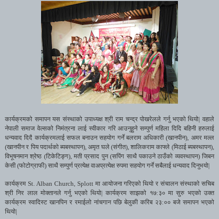
कार्यक्रमको समापन यस संस्थाको उपाध्यक्ष श्री राम चन्द्र पोखरेलले गर्नु भएको थियो| वहाले
नेपाली समाज वेल्सको निमंत्रना लाई स्वीकार गरि आउनुहुने सम्पुर्ण महिला दिदि बहिनी हरुलाई
धन्यवाद दिदै कार्यक्रमलाई सफल बनाउन सहयोग गर्ने बलराम अधिकारी (खानपीन), अमर मल्ल
(खानपीन र पिय पदार्थको ब्यबस्थापन), अमृत घले (संगीत), शालिकराम काफ्ले (मिठाई ब्यबस्थापन),
विभूषनमान श्रेष्ठ (टिकेटिङ्ग), मती प्रसाद पुन (सपिंग साथै पकाउने ठाउँको व्यवस्थापन) जिबन
केसी (फोटोग्राफी) साथै सम्पुर्ण प्रत्येक्ष वाअप्रत्येक्ष रुपमा सहयोग गर्ने सबैलाई धन्यवाद दिनुभयो|
कार्यक्रम
St. Alban Church, Splott
मा आयोजना गरिएको थियो र संचालन संस्थाको सचिब
श्री निर लाल मोक्तानले गर्नु भएको थियो| कार्यक्रम साझको १७:३० मा सुरु भएको उक्त
कार्यक्रम स्वादिस्ट खानपिन र रमाईलो नांचगान पछि बेलुकी करिब २३:०० बजे समापन भएको
थियो|