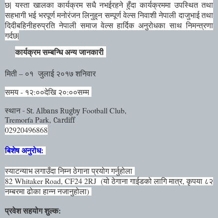
छ
|
यस्ता खालका कार्यक्रम सधै नभईरहने हुँदा कार्यक्रममा उपस्थित तथा
सहभागी भई भरपूर्ण मनोरंजन लिनुहुन सम्पूर्ण वेल्स निवाशी नेपाली दाजुभाई तथा
दिदीबहिनीहरुप्रति नेपाली समाज वेल्स हार्दिक अनुरोधका साथ निमन्त्रणा
गर्दछ
|
कार्यक्रम सम्बन्धि अन्य जानकारी
मिती – ०१ जुलाई २०१७ शनिवार
समय - १२:००देखि २०:००सम्म
स्थान -
Football Club,
St. Albans Rugby
Tremorfa Park,
Cardiff
02920496868
बिशेष अनुरोध:
स्याटन्याभ लगाउँदा निम्न ठेगाना प्रयोग गर्नुहोला
82 Whitaker Road, CF24 2RJ (यो ठेगाना गाईडको लागि मात्र, कृपया ८२
नम्बरमा ढोका हान्न नजानुहोला)
प्रवेश सहयोग शुल्क: