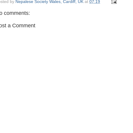
sted by
Nepalese Society Wales, Cardiff, UK
at
07:19
o comments:
ost a Comment