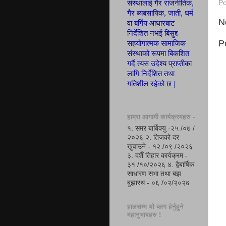
संस्थालाई गैर राजनीतिक,
Po
,
गैर ब्यबसायिक, जाती
धर्म
N
वा बर्गिय आ
धा
रबाट
निर्देशित नभई बिसुद्द
P
सहयोगात्मक सामाजिक
संस्थाको रूपमा
बिकशित
गर्दै त्यस उदेश्य
प्रा
प्ती
का
लागि निर्देशित तथा
गतिशील रहेको छ |
हाम्रा आगामी कार्यक्रमहरु -
१. समर बार्बिक्यु -२५ /०७ /
२०२६ २. तिजको दर
खुवाउने - १२ /०९ /२०२६
३. दशैँ तिहार कार्यक्रम -
३१ /१०/२०२६ ४. द्वैबार्षिक
साधारण सभा तथा बझ
बुझारथ - ०६ /०२/२०२७
हालसम्म यो ब्लग हेर्नुहुने
महानुभाबहरु !