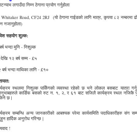
याटन्याभ लगाउँदा निम्न ठेगाना प्रयोग गर्नुहोला
 Whitaker Road, CF24 2RJ (यो ठेगाना गाईडको लागि मात्र, कृपया ८२ नम्बरमा ढ
न्न नजानुहोला)
रवेश सहयोग शुल्क:
र्ष भन्दा मुनि - निशुल्क
देखि १२ बर्ष सम्म -
५
£
 बर्ष भन्दा माथिका लागि -
१०
£
तायात:
र्यक्रम स्थलमा निशुल्क पार्किंगको व्यवस्था रहेको छ भने लोकल बसबाट यात्रा गर्नुह
ानुभाबहरुले कार्डिफ बसको रुट न. १, २, र ६१ बाट सजिलै कार्यक्रम स्थल नजिकै पु
िने छ |
र्यक्रम सम्बन्धि अन्य जानकारीको आबश्यक परेमा कार्यसमिति पदाधिकारीहरु संग सम्प
्नुहुन हार्दिक अनुरोध गरिन्छ
|
्यवाद !