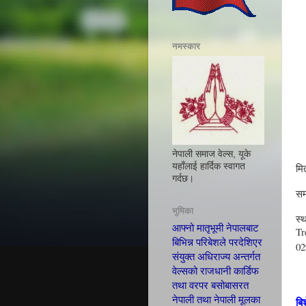
नमस्कार
नेपाली समाज वेल्स, यूके
मि
यहाँलाई हार्दिक स्वागत
गर्दछ।
सम
भुमिका
स्
आफ्नो मातृभूमी नेपालबाट
Tr
बिभिन्न परिबेशले परदेशिएर
02
संयुक्त अधिराज्य अन्तर्गत
वेल्सको राजधानी कार्डिफ
तथा वरपर बसोबासरत
नेपाली तथा नेपाली मूलका
बि