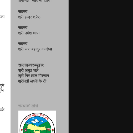
श्रीमती सबिना थापा
सदस्य
ोका
श्री इन्द्र श्रेष्ठ
सदस्य
श्री उमेश थापा
सदस्य
श्री जस बहादुर कन्दंग्बा
सल्लाहकारज्यूहरु:
श्री अमृत घले
श्री निर लाल मोक्तान
श्रीमती लक्ष्मी के सी
ुने
ग्न
संस्थाको लोगो
र्क