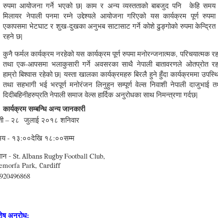
रुपमा आयोजना गर्ने भएको छ
|
काम र अन्य व्यस्तताको बाबजुद पनि केहि समय
मिलायर नेपाली पनमा रम्ने उद्देश्यले आयोजना गरिएको यस कार्यक्रम पूर्ण रुपमा
एकापसमा भेटघाट र शुख-दुखका अनुभब साटासाट गर्ने कोशे ढुङ्गोको रुपमा केन्द्रित
रहने छ
|
कुनै फर्मल कार्यक्रम नरहेको यस कार्यक्रम पूर्ण रुपमा मनोरन्जनात्मक
,
परिचयात्मक रह
तथा एक-आपसमा भलाकुसारी गर्ने अवसरका साथै नेपाली बातावरणले ओतप्रोत रह
हाम्रो बिश्वास रहेको छ
|
यस्ता खालका कार्यक्रमहरु बिरलै हुने हुँदा कार्यक्रममा उपस्थ
तथा सहभागी भई भरपूर्ण मनोरंजन लिनुहुन सम्पूर्ण वेल्स निवाशी नेपाली दाजुभाई त
दिदीबहिनीहरुप्रति नेपाली समाज वेल्स हार्दिक अनुरोधका साथ निमन्त्रणा गर्दछ
|
कार्यक्रम सम्बन्धि अन्य जानकारी
ती – २८ जुलाई २०१८ शनिवार
य - १३:००देखि १८:००सम्म
थान -
Football Club,
St. Albans Rugby
emorfa Park,
Cardiff
920496868
शेष अनुरोध: