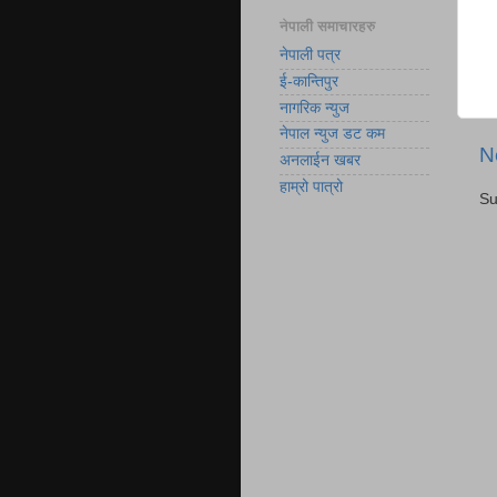
नेपाली समाचारहरु
नेपाली पत्र
ई-कान्तिपुर
नागरिक न्युज
नेपाल न्युज डट कम
N
अनलाईन खबर
हाम्रो पात्रो
Su