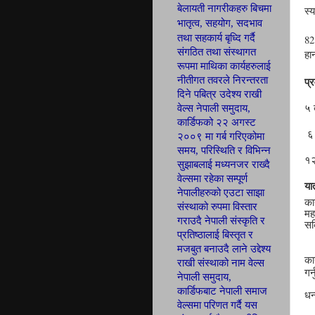
बेलायती नागरीकहरु बिचमा
स्
भातृत्व, सहयोग,
सदभाव
तथा सहकार्य बृध्दि गर्दै
82
संगठित तथा
संस्थागत
हा
रूपमा माथिका कार्यहरुलाई
प्
नीतीगत तवरले निरन्तरता
दिने पबित्र उदेश्य राखी
५ ब
वेल्स नेपाली
समुदाय,
कार्डिफ
को २२ अगस्ट
६ 
२००९ मा गर्ब
गरिएकोमा
समय, परिस्थिति र विभिन्न
१२
सुझाबलाई मध्यनजर राख्दै
वेल्समा रहेका सम्पूर्ण
या
नेपालीहरुको एउटा साझा
का
संस्थाको रुपमा विस्तार
मह
गराउदै नेपाली संस्कृति र
सक
प्रतिष्ठालाई बिस्तृत र
मजबुत बनाउदै लाने उद्देश्य
का
राखी संस्थाको नाम वेल्स
गर
नेपाली समुदाय,
कार्डिफबाट नेपाली समाज
धन
वेल्समा परिणत
गर्दै यस