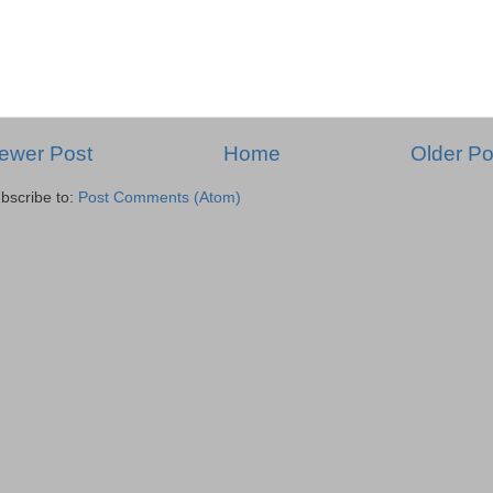
ewer Post
Home
Older Po
bscribe to:
Post Comments (Atom)