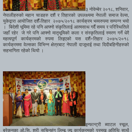
३
नोवेम्बेर
२०१८
,
शनिवार
,
नेपालीहरुको
महान
चाडहरु
दशैं
र
तिहारको
उपलक्ष्यमा
नेपाली
समाज
वेल्स
,
युकेद्वारा
आयोजित
दशैँ
-
तिहार
२०७५
/
२०१८
कार्यक्रम
भव्यरुपमा
सम्पन्न
भयो
।
बिदेशी
भूमिमा
रहे
पनि
आफ्नो
संकृतिलाई
आत्मसाथ
गर्दै
समय
र
परिस्थितिले
जहाँ
रहेर
जे
गरे
पनि
आफ्नो
मातृभूमिको
कला
र
संस्कृतिलाई
स्मरण
गर्ने
धेरै
महत्वपूर्ण
कार्यक्रमको
रुपमा
लिइएको
यस
दशैं
+
तिहार
२०७५
/
२०१८
कार्यक्रममा
वेल्सका
विभिन्न
क्षेत्रबाट
नेपाली
दाजूभाई
तथा
दिदीबहिनीहरुको
सहभागिता
रहेको
थियो
।
इन्फान्ट्री
ब्याटल
स्चूल
,
ब्रेकनका
ओ
.
सि
.
श्री
सचिनहंग
लिम्बू
ज्यू
कार्यक्रमको
प्रमुख
अतिथि
साथै