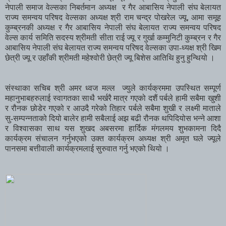
नेपाली
समाज
वेल्सका
निबर्तमान
अध्यक्ष
र
गैर
आबासिय
नेपाली
संघ
बेलायत
राज्य
समन्वय
परिषद
वेल्सका
अध्यक्ष
श्री
राम
चन्द्र
पोखरेल
ज्यू
,
आमा
समूह
कुम्ब्रनकी
अध्यक्ष
र
गैर
आबासिय
नेपाली
संघ
बेलायत
राज्य
समन्वय
परिषद
वेल्स
कार्य
समिति
सदस्य
श्रीमती
सीता
राई
ज्यू
र
गुर्खा
कम्मुनिटी
कुम्ब्रन
र
गैर
आबासिय
नेपाली
संघ
बेलायत
राज्य
समन्वय
परिषद
वेल्सका
उपा
-
ध्यक्ष
श्री
खिम
छेत्री
ज्यू
र
उहाँकी
श्रीमती
महेश्वोरी
छेत्री
ज्यू
बिशेस
आतिथि
हुनु
हुन्थियो
।
संस्थाका
सचिब
श्री
अमर
ध्वज
मल्ल
ज्युले
कार्यक्रममा
उपस्थित
सम्पूर्ण
महानुभाबहरुलाई
स्वागतका
साथै
भर्खरै
मात्र
गएको
दशैं
पर्बले
हामी
सबैमा
खुशी
र
रौनक
छोडेर
गएको
र
आउदै
गरेको
तिहार
पर्बले
सबैमा
शुखी
र
लक्ष्मी
माताले
सु
-
सम्पन्नताको
दियो
बालेर
हामी
सबैलाई
अझ
बढी
रौनक
थपिदियोस
भन्ने
आशा
र
विश्वासका
साथ
यस
शुखद
अबसरमा
हार्दिक
मंगलमय
शुभकामना
दिदै
कार्यक्रम
संचालन
गर्नुभएको
उक्त
कार्यक्रम
अध्यक्ष
श्री
अमृत
घले
ज्यूले
पानसमा
बत्तीवाली
कार्यक्रमलाई
सुरुवात
गर्नु
भएको
थियो
।