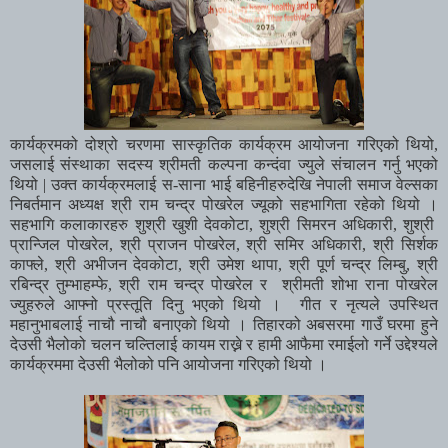
कार्यक्रमको
दोश्रो
चरणमा
सास्कृतिक
कार्यक्रम
आयोजना
गरिएको
थियो
,
जसलाई
संस्थाका
सदस्य
श्रीमती
कल्पना
कन्दंवा
ज्युले
संचालन
गर्नु
भएको
थियो
|
उक्त
कार्यक्रमलाई
स
-
साना
भाई
बहिनीहरुदेखि
नेपाली
समाज
वेल्सका
निबर्तमान
अध्यक्ष
श्री
राम
चन्द्र
पोखरेल
ज्यूको
सहभागिता
रहेको
थियो
।
सहभागि
कलाकारहरु
शुश्री
खुशी
देवकोटा
,
शुश्री
सिमरन
अधिकारी
,
शुश्री
प्रान्जिल
पोखरेल
,
श्री
प्राजन
पोखरेल
,
श्री
समिर
अधिकारी
,
श्री
सिर्शक
काफ्ले
,
श्री
अभीजन
देवकोटा
,
श्री
उमेश
थापा
,
श्री
पूर्ण
चन्द्र
लिम्बु
,
श्री
रबिन्द्र
तुम्भाहम्फे
,
श्री
राम
चन्द्र
पोखरेल
र
श्रीमती
शोभा
राना
पोखरेल
ज्युहरुले
आफ्नो
प्रस्तूति
दिनु
भएको
थियो
।
गीत
र
नृत्यले
उपस्थित
महानुभाबलाई
नाचौ
नाचौ
बनाएको
थियो
।
तिहारको
अबसरमा
गाउँ
घरमा
हुने
देउसी
भैलोको
चलन
चल्तिलाई
कायम
राख्ने
र
हामी
आफैमा
रमाईलो
गर्ने
उद्देश्यले
कार्यक्रममा
देउसी
भैलोको
पनि
आयोजना
गरिएको
थियो
।