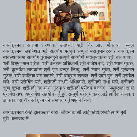
कार्यक्रमको
अन्तमा
सँस्थाका
उपाध्यक्ष
श्री
निर
लाल
मोक्तान
ज्युले
कार्यक्रममा
उपस्थित
भई
सहयोग
गर्नुहुने
सम्पूर्ण
महानुभाबहरु
र
कार्यक्रम
ब्यबस्थापनमा
सहयोग
पुर्याउनुहुने
सम्पूर्ण
सहयोगी
महानुभावहरु
श्री
बल
थापा
,
श्री
विभूषणमान
श्रेष्ठ
,
श्री
वलराम
अधिकारी
,
श्री
राजेश
राई
, श्री श्याम गुरुङ,
श्री कुलदिप सापकोटा,
श्री
पूर्ण
चन्द्र
लिम्बु
,
श्री
श्याम
गुरुंग
,
श्री
प्रकाश
गुरुङ
,
श्री
सालिक
राम
काफ्ले
,
श्री
बाबुराम
खनाल
,
श्री
पदम
पुन
,
श्री
प्रोबेश
घले
,
श्री
प्रोबिंन
घले
, श्रीमती लक्ष्मी अधिकारी,
श्रीमती
राधा
घले
,
श्रीमती
सुष्म
गुरुङ
,
श्रीमती
गम
शोभा
गुरुङ
र
श्रीमती
प्रीतम
चेम्जोंग
ज्युहरुका
साथै
प्रत्येक्ष
तथा
अप्रत्येक्ष
सहयोग
गर्नु
हुने
सम्पुर्ण
महानुभावहरुलाई
हार्दिक
धन्यवाद
ज्ञापनका
साथै
कार्यक्रम
को
समापन
गर्नु
भएको
थियो
।
कार्यक्रमका केहि झलकहरु र डा. जीवन क.सी लाई फोटोहरुको लागि मुरी
मुरी धन्यवाद !!!