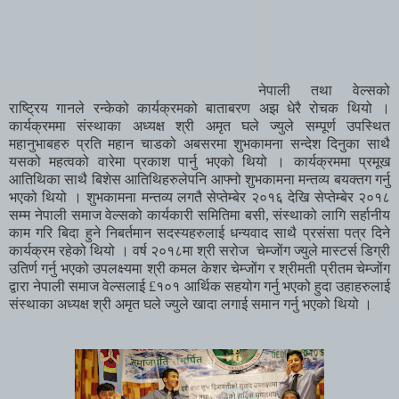
नेपाली
तथा
वेल्सको
राष्ट्रिय
गानले
रन्केको
कार्यक्रमको
बाताबरण
अझ
धेरै
रोचक
थियो
।
कार्यक्रममा
संस्थाका
अध्यक्ष
श्री
अमृत
घले
ज्युले
सम्पूर्ण
उपस्थित
महानुभाबहरु
प्रति
महान
चाडको
अबसरमा
शुभकामना
सन्देश
दिनुका
साथै
यसको
महत्वको
वारेमा
प्रकाश
पार्नु
भएको
थियो
।
कार्यक्रममा
प्रमूख
आतिथिका
साथै
बिशेस
आतिथिहरुलेपनि
आफ्नो
शुभकामना
मन्तव्य
बयक्तग
गर्नु
भएको
थियो
।
शुभकामना
मन्तव्य
लगतै
सेप्तेम्बेर
२०१६
देखि
सेप्तेम्बेर
२०१८
सम्म
नेपाली
समाज
वेल्सको
कार्यकारी
समितिमा
बसी
,
संस्थाको
लागि
सर्हानीय
काम
गरि
बिदा
हुने
निबर्तमान
सदस्यहरुलाई
धन्यवाद
साथै
प्रसंसा
पत्र
दिने
कार्यक्रम
रहेको
थियो
।
वर्ष
२०१८मा
श्री
सरोज
चेम्जोंग
ज्युले
मास्टर्स
डिग्री
उतिर्ण
गर्नु
भएको
उपलक्ष्यमा
श्री
कमल
केशर
चेम्जोंग
र
श्रीमती
प्रीतम
चेम्जोंग
द्वारा
नेपाली
समाज
वेल्सलाई
£
१०१
आर्थिक
सहयोग
गर्नु
भएको
हुदा
उहाहरुलाई
संस्थाका
अध्यक्ष
श्री
अमृत
घले
ज्युले
खादा
लगाई
समान
गर्नु
भएको
थियो
।