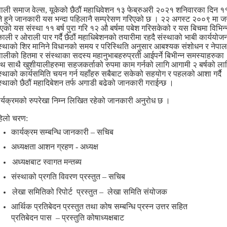
पाली समाज वेल्स
,
यूकेको छैठौं महाधिवेशन १३
फेब्रुअरी २०२१ शनिवारका दिन १
े हुने जानकारी यस भन्दा पहिलानै सम्प्रेसण
गरिएको छ
। २२ अगस्ट २००९ मा जन
एको यस संस्था ११ बर्ष पुरा गरि १२ औ
बर्षमा पबेश गरिसकेको र यस बिचमा विभिन्
ाली र ओराली पार गर्दै छैठौं
महाधिबेशनको तयारीमा रहदै संस्थाको भाबी कार्ययोज
स्थाको शिर मानिने
विधानको समय र परिस्थिति अनुसार आबश्यक संशोधन र नेपाल
पालीको हितमा र
संस्थाका सदस्य महानुभाबहरुप्रती आईपर्ने बिभीन्न समस्याहरुका
थ साथै
खुशीयालीहरुमा सहजकर्ताको रुपमा काम गर्नको लागि आगामी २ बर्षको ला
स्थाको कार्यसमिति चयन गर्न यहाँहरु सबैबाट सकेको सहयोग र पहलको आशा
गर्दै
स्थाको छैठौं महादिबेशन तर्फ अगाडी बढेको जानकारी गराईन्छ
।
र्यक्रमको रुपरेखा निम्न लिखित रहेको जानकारी अनुरोध छ
।
िलो चरण:
कार्यक्रम सम्बन्धि जानकारी – सचिब
अध्यक्षता आशन ग्रहण - अध्यक्ष
अध्यक्षबाट स्वागत मन्तब्य
संस्थाको प्रगति विवरण प्रस्तुत – सचिब
लेखा समितिको रिपोर्ट
प्रस्तुत –
लेखा समिति संयोजक
आर्थिक प्रतिबेदन प्रस्तुत तथा कोष सम्बन्धि प्रस्न उत्तर सहित
प्रतिबेदन पास
–
प्रस्तुति कोषाध्यक्षबाट