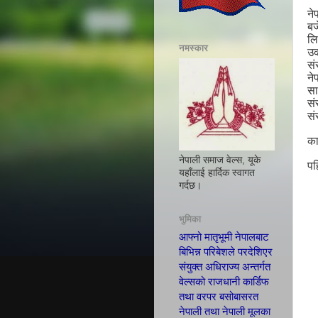
ने
बज
लि
नमस्कार
उक
सं
ने
सा
सं
सं
का
नेपाली समाज वेल्स, यूके
पह
यहाँलाई हार्दिक स्वागत
गर्दछ।
भुमिका
आफ्नो मातृभूमी नेपालबाट
बिभिन्न परिबेशले परदेशिएर
संयुक्त अधिराज्य अन्तर्गत
वेल्सको राजधानी कार्डिफ
तथा वरपर बसोबासरत
नेपाली तथा नेपाली मूलका