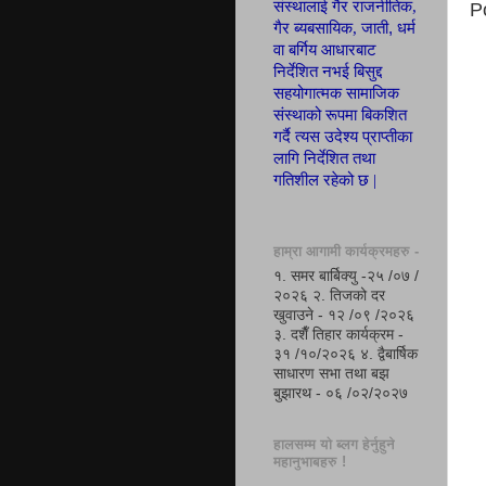
संस्थालाई गैर राजनीतिक,
P
,
गैर ब्यबसायिक, जाती
धर्म
वा बर्गिय आ
धा
रबाट
निर्देशित नभई बिसुद्द
सहयोगात्मक सामाजिक
संस्थाको रूपमा
बिकशित
गर्दै त्यस उदेश्य
प्रा
प्ती
का
लागि निर्देशित तथा
गतिशील रहेको छ |
हाम्रा आगामी कार्यक्रमहरु -
१. समर बार्बिक्यु -२५ /०७ /
२०२६ २. तिजको दर
खुवाउने - १२ /०९ /२०२६
३. दशैँ तिहार कार्यक्रम -
३१ /१०/२०२६ ४. द्वैबार्षिक
साधारण सभा तथा बझ
बुझारथ - ०६ /०२/२०२७
हालसम्म यो ब्लग हेर्नुहुने
महानुभाबहरु !