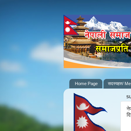
Home Page
सदस्यहरु/ M
SU
ने
दि