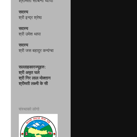
श्रीमती सबिना थापा
सदस्य
श्री इन्द्र श्रेष्ठ
सदस्य
श्री उमेश थापा
सदस्य
श्री जस बहादुर कन्दंग्बा
सल्लाहकारज्यूहरु:
श्री अमृत घले
श्री निर लाल मोक्तान
श्रीमती लक्ष्मी के सी
संस्थाको लोगो