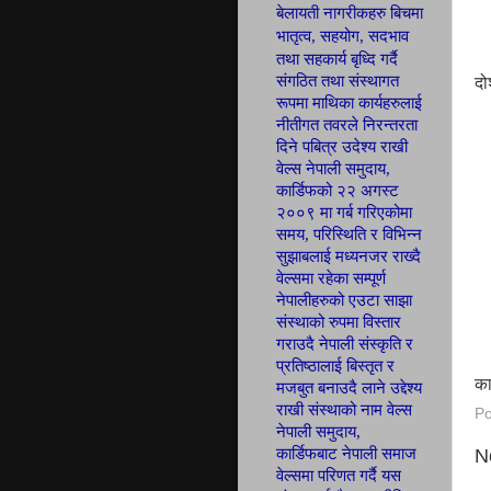
बेलायती नागरीकहरु बिचमा
भातृत्व, सहयोग,
सदभाव
तथा सहकार्य बृध्दि गर्दै
संगठित तथा
संस्थागत
दो
रूपमा माथिका कार्यहरुलाई
नीतीगत तवरले निरन्तरता
दिने पबित्र उदेश्य राखी
वेल्स नेपाली
समुदाय,
कार्डिफ
को २२ अगस्ट
२००९ मा गर्ब
गरिएकोमा
समय, परिस्थिति र विभिन्न
सुझाबलाई मध्यनजर राख्दै
वेल्समा रहेका सम्पूर्ण
नेपालीहरुको एउटा साझा
संस्थाको रुपमा विस्तार
गराउदै नेपाली संस्कृति र
प्रतिष्ठालाई बिस्तृत र
का
मजबुत बनाउदै लाने उद्देश्य
राखी संस्थाको नाम वेल्स
Po
नेपाली समुदाय,
कार्डिफबाट नेपाली समाज
N
वेल्समा परिणत
गर्दै यस