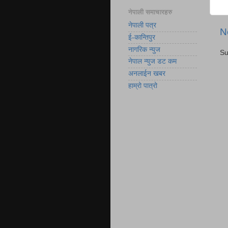
नेपाली समाचारहरु
नेपाली पत्र
N
ई-कान्तिपुर
नागरिक न्युज
Su
नेपाल न्युज डट कम
अनलाईन खबर
हाम्रो पात्रो