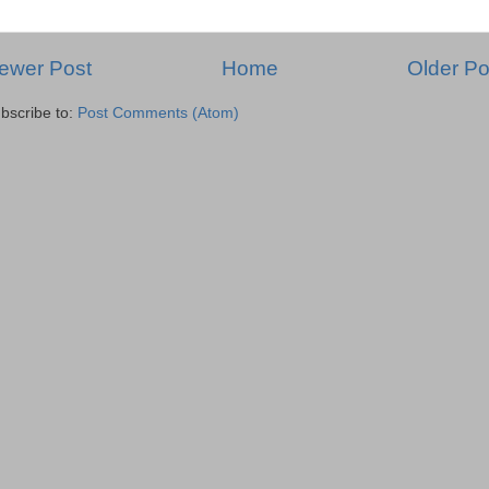
ewer Post
Home
Older Po
bscribe to:
Post Comments (Atom)