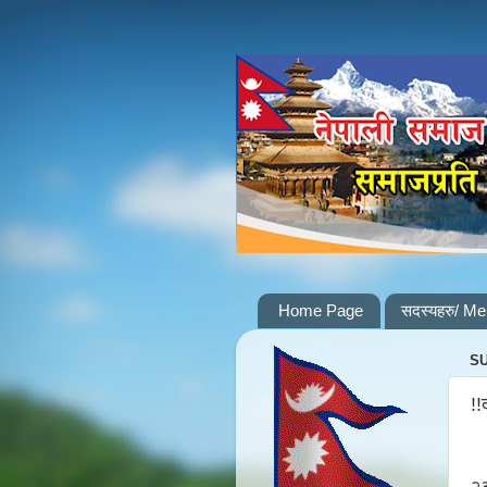
Home Page
सदस्यहरु/ M
SU
!!
२