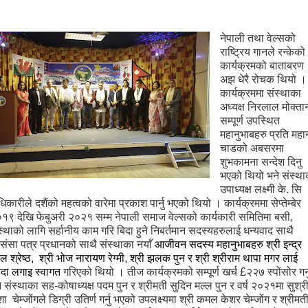
नेपाली
तथा
वेल्सको
राष्ट्रिय
गानले
रन्केको
कार्यक्रमको
बाताबरण
अझ
धेरै
रोचक
थियो
।
कार्यक्रममा
संस्था
का
अध्यक्ष
निरलाल मोक्ता
सम्पूर्ण
उपस्थित
महानुभाबहरु
प्रति
महा
चाडको
अबसरमा
शुभकामना
सन्देश
दिनु
भएको
थियो
भने
संस्था
उपाध्यक्ष लक्ष्मी के. सि
िकारीले
दशैंको
महत्वको
वारेमा
प्रकाश
पार्नु
भएको
थियो
।
कार्यक्रममा
सेप्तेम्बेर
०१
९
देखि
फेबुअरी
२०
२१
सम्म
नेपाली
समाज
वेल्सको
कार्यकारी
समितिमा
बसी
,
स्थाको
लागि
सर्हानीय
काम
गरि
बिदा
हुने
निबर्तमान
सदस्यहरुलाई
धन्यवाद
साथै
रसंसा
पत्र
प्रधानको साथै संस्थाका नयाँ
आजीवन सदस्य महानुभाबहरु
श्री
इन्द्र
ल श्रेष्ठ
,
श्री
भोज नारायण रेग्मी
,
श्री
झलक पुन
र
श्री
श्रीराम थापा मगर
लाई
दा लगाइ स्वागत
गरिएको
थियो
।
तीज कार्यक्रमको सम्पूर्ण खर्च £२२७ स्पोंसोर गर्न
ने संस्थाका सह-कोषाध्यक्ष पदम पुन
र श्रीमती सुदिन मल्ल पुन र
वर्ष
२०
२१
मा
सुश्र
शा
चेम्जोंगले
डिग्री
उतिर्ण
गर्नु
भएको
उपलक्ष्यमा
श्री
कमल
केशर
चेम्जोंग
र
श्री
मत