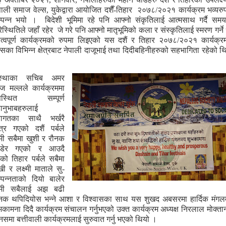
पाली
समाज
वेल्स
,
युकेद्वारा
आयोजित
दशैँ
-
तिहार
२०७
८
/
२०
२१
कार्यक्रम
भव्यरु
्पन्न
भयो
।
बिदेशी
भूमिमा
रहे
पनि
आफ्नो
संकृतिलाई
आत्मसाथ
गर्दै
समय
िस्थितिले
जहाँ
रहेर
जे
गरे
पनि
आफ्नो
मातृभूमिको
कला
र
संस्कृतिलाई
स्मरण
गर्ने
्वपूर्ण
कार्यक्रमको
रुपमा
लिइएको
यस
दशैं
र
तिहार
२०७
८
/
२०
२१
कार्यक्र
ल्सका
विभिन्न
क्षेत्रबाट
नेपाली
दाजूभाई
तथा
दिदीबहिनीहरुको
सहभागिता
रहेको
थ
स्थाका
सचिब
अमर
वज
मल्लले
कार्यक्रममा
स्थित
सम्पूर्ण
ानुभाबहरुलाई
वागतका
साथै
भर्खरै
त्र
गएको
दशैं
पर्बले
मी
सबैमा
खुशी
र
रौनक
डेर
गएको
र
आउदै
ेको
तिहार
पर्बले
सबैमा
खी
र
लक्ष्मी
माताले
सु
-
्पन्नताको
दियो
बालेर
मी
सबैलाई
अझ
बढी
ौनक
थपिदियोस
भन्ने
आशा
र
विश्वासका
साथ
यस
शुखद
अबसरमा
हार्दिक
मंग
भकामना
दिदै
कार्यक्रम
संचालन
गर्नुभएको
उक्त
कार्यक्रम
अध्यक्ष
निरलाल मोक्ता
नसमा
बत्तीवाली
कार्यक्रमलाई
सुरुवात
गर्नु
भएको
थियो
।