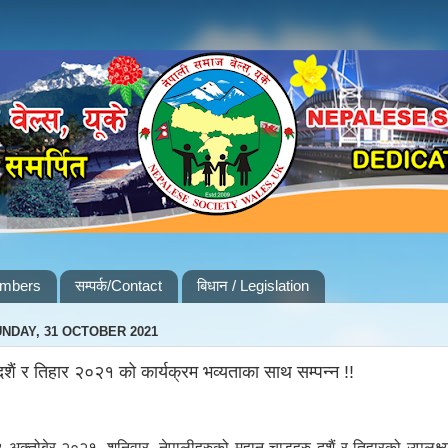
embers
सम्पर्क/Contact
बिधान / Legislation
NDAY, 31 OCTOBER 2021
दशैं र तिहार २०२१ को कार्यक्रम भव्यताका साथ सम्पन्न !!
३
अक्तोबेर
२०
२१
,
शनिवार
,
नेपालीहरुको
महान
चाडहरु
दशैं
र
तिहारको
उपलक्ष्