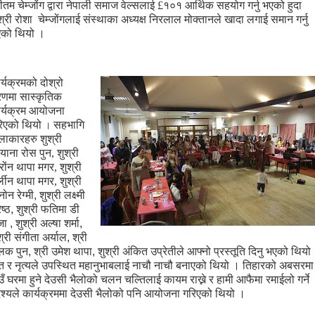
रीतम
चेम्जोंग
द्वारा
नेपाली
समाज
वेल्सलाई
£
१०१
आर्थिक
सहयोग
गर्नु
भएको
हुदा
श्री रोशा
चेम्जोंगलाई
संस्थाका
अध्यक्ष
निरलाल मोक्तानले
खादा
लगाई
समान
गर्नु
एको
थियो
।
र्यक्रमको
दोश्रो
रणमा
सास्कृतिक
र्यक्रम
आयोजना
िएको
थियो
सहभागि
।
लाकारहरु
शुश्री
याना रोस पुन
,
शुश्री
रोंन थापा मगर
,
शुश्री
्लीन थापा मगर
,
शुश्री
्नोन रेग्मी,
शुश्री
लक्ष्मी
ेष्ठ,
शुश्री
फतिमा डी
जा ,
शुश्री
अल्षा शर्मा,
श्री
संगीता अर्याल
,
श्री
क पुन, श्री उमेश थापा,
शुश्री
अंकित उप्रेतीले
आफ्नो
प्रस्तूति
दिनु
भएको
थियो
त
र
नृत्यले
उपस्थित
महानुभाबलाई
नाचौ
नाचौ
बनाएको
थियो
।
तिहारको
अबसरमा
उँ
घरमा
हुने
देउसी
भैलोको
चलन
चल्तिलाई
कायम
राख्ने
र
हामी
आफैमा
रमाईलो
गर्ने
देश्यले
कार्यक्रममा
देउसी
भैलोको
पनि
आयोजना
गरिएको
थियो
।