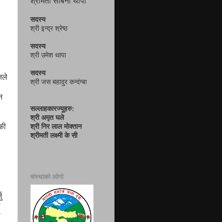
श्रीमती सबिना थापा
सदस्य
श्री इन्द्र श्रेष्ठ
सदस्य
श्री उमेश थापा
सदस्य
नले
श्री जस बहादुर कन्दंग्बा
न
सल्लाहकारज्यूहरु:
श्री अमृत घले
की
श्री निर लाल मोक्तान
श्रीमती लक्ष्मी के सी
संस्थाको लोगो
ु
ी
ी