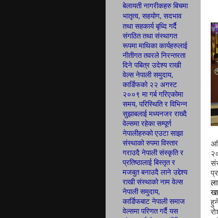
बेलायती नागरीकहरु बिचमा
भातृत्व, सहयोग,
सदभाव
तथा सहकार्य बृध्दि गर्दै
संगठित तथा
संस्थागत
रूपमा माथिका कार्यहरुलाई
नीतीगत तवरले निरन्तरता
दिने पबित्र उदेश्य राखी
वेल्स नेपाली
समुदाय,
कार्डिफ
को २२ अगस्ट
२००९ मा गर्ब
गरिएकोमा
समय, परिस्थिति र विभिन्न
सुझाबलाई मध्यनजर राख्दै
वेल्समा रहेका सम्पूर्ण
नेपालीहरुको एउटा साझा
संस्थाको रुपमा विस्तार
अध
गराउदै नेपाली संस्कृति र
२
प्रतिष्ठालाई बिस्तृत र
सं
मजबुत बनाउदै लाने उद्देश्य
प्
राखी संस्थाको नाम वेल्स
ला
नेपाली समुदाय,
खा
कार्डिफबाट नेपाली समाज
हु
वेल्समा परिणत
गर्दै यस
रो