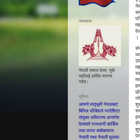
ने
सम
पर
नमस्कार
महत
वे
।
सं
ध्
उप
मह
नेपाली समाज वेल्स, यूके
स्
यहाँलाई हार्दिक स्वागत
मा
गर्दछ।
हा
छो
भुमिका
गर
शु
आफ्नो मातृभूमी नेपालबाट
सम
बिभिन्न परिबेशले परदेशिएर
हा
संयुक्त अधिराज्य अन्तर्गत
र
वेल्सको राजधानी कार्डिफ
शु
तथा वरपर बसोबासरत
पा
नेपाली तथा नेपाली मूलका