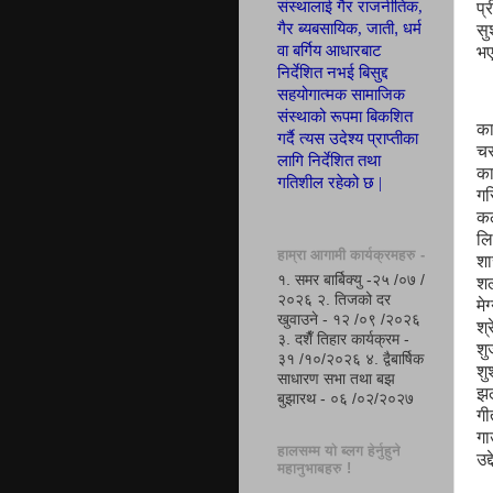
संस्थालाई गैर राजनीतिक,
प्
,
गैर ब्यबसायिक, जाती
धर्म
सु
वा बर्गिय आ
धा
रबाट
भ
निर्देशित नभई बिसुद्द
सहयोगात्मक सामाजिक
संस्थाको रूपमा
बिकशित
का
गर्दै त्यस उदेश्य
प्रा
प्ती
का
च
लागि निर्देशित तथा
का
गतिशील रहेको छ |
गर
क
लि
हाम्रा आगामी कार्यक्रमहरु -
शा
१. समर बार्बिक्यु -२५ /०७ /
शर
२०२६ २. तिजको दर
मेग
खुवाउने - १२ /०९ /२०२६
श्र
३. दशैँ तिहार कार्यक्रम -
शु
३१ /१०/२०२६ ४. द्वैबार्षिक
शु
साधारण सभा तथा बझ
झल
बुझारथ - ०६ /०२/२०२७
गी
गा
हालसम्म यो ब्लग हेर्नुहुने
उद्
महानुभाबहरु !