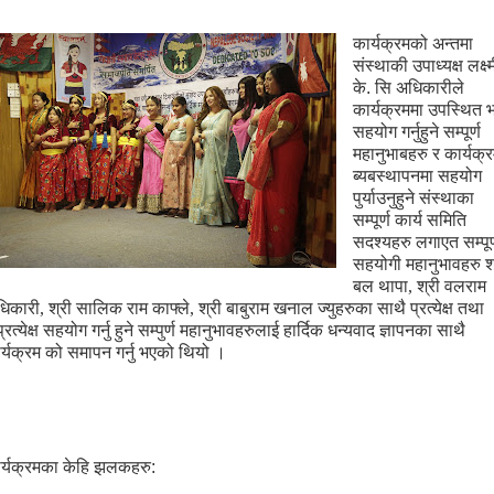
कार्यक्रमको
अन्तमा
संस्था
की
उपाध्यक्ष लक्ष्
के. सि अधिकारीले
कार्यक्रममा
उपस्थित
सहयोग
गर्नुहुने
सम्पूर्ण
महानुभाबहरु
र
कार्यक्
ब्यबस्थापनमा
सहयोग
पुर्याउनुहुने
संस्थाका
सम्पूर्ण कार्य समिति
सदश्यहरु लगाएत
सम्पूर
सहयोगी
महानुभावहरु
श
बल
थापा
,
श्री
वलराम
िकारी
,
श्री
सालिक
राम
काफ्ले
,
श्री
बाबुराम
खनाल
ज्युहरुका
साथै
प्रत्येक्ष
तथा
रत्येक्ष
सहयोग
गर्नु
हुने
सम्पुर्ण
महानुभावहरुलाई
हार्दिक
धन्यवाद
ज्ञापनका
साथै
र्यक्रम
को
समापन
गर्नु
भएको
थियो
।
र्यक्रमका केहि झलकहरु: