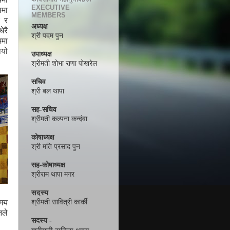
EXECUTIVE
पमा
MEMBERS
र
अध्यक्ष
धेरै
श्री पदम पुन
ममा
ियो
उपाध्यक्ष
श्रीमती शोभा राणा पोखरेल
सचिव
श्री बल थापा
सह-सचिव
श्रीमती कल्पना कन्दंवा
कोषाध्यक्ष
श्री मति प्रसाद पुन
सह-कोषाध्यक्ष
श्रीराम थापा मगर
सदस्य
लमय
श्रीमती सावित्री कार्की
नले
सदस्य -