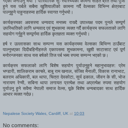
गएको जनाउनु भयो । पारिवारिक सु- स्वास्थ्यको कामना सहित ब्रत तथा पुजा
हुने यस पर्बले सबैमा खुशियालीको कामना गर्दै वेल्सका विभिन्न क्षेत्रबाट
पाल्नुहुने पाहुनाहरुमा हार्दिक स्वागत गर्नुभयो।
कार्यक्रमका अवसरमा धन्यवाद मन्तब्य राख्दै उपाध्यक्ष पदम पुनले सम्पूर्ण
उपस्थितिको लागि धन्यवाद एवं शुभकामा व्यक्त गर्दै कार्यक्रम सफलताको लागि
सहयोग गर्नुहुने सम्पूर्णमा हार्दिक कृतज्ञता व्यक्त गर्नुभयो।
हर्ष र उल्लासका साथ सम्पन्न यस कार्यक्रममा वेल्सका बिभिन्न ठाउँबाट
पाल्नुभएका दिदीबहिनीहरुले एकापसमा शुभकामना, खुशी साटासाट एवं पूर्ण
मनोरन्जनका साथ यस बर्षको तिज पर्ब भब्य रुपमा सम्पन्न भएको छ।
कार्यक्रम सफलाको लागि बिशेष सहयोग पुर्याउनुहुने महानुभावहरु: प्रेम
भण्डारी, शालिकराम काफ्ले, बाबु राम खनाल, संजिव मैनाली, विकास रानाभाट,
बलराम अधिकारी, बल थापा, चित्रा देवकोटा, सुर्य ढकाल, जीवन के सी, भोज
नारायण रेग्मी, सबिना थापा लगायत प्रत्येक्ष तथा अप्रत्येक्ष रुपमा सहयोग
पुर्याउनु हुने सवैमा नेपाली समाज वेल्स, यूके बिशेष धन्यबादका साथ हार्दिक
आभार व्यक्त गर्दछ।
Nepalese Society Wales, Cardiff, UK
at
10:03
No comments: